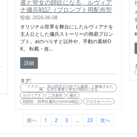
者と聖女の師匠になる ルヴィア
ナ傭兵戦記（プロンプト用配布型
投稿: 2026-06-08
オリジナル世界を舞台にしたルヴィアナを
主人公とした傭兵ストーリーの簡易プロン
プト。aiのべりすと以外や、手動の素材O
K。 転載・改...
詳細
タグ:
「ククク……。奴は四天王の中でも最弱」と解雇された
俺、なぜか勇者と聖女の師匠になる
ルヴィアナ
二次創作
傭兵
戦闘狂・戦争狂傭兵のvrmmo戦記
クロスオーバー
前へ
1
2
3
…
23
次へ