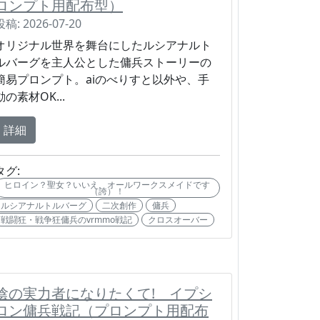
ロンプト用配布型）
投稿: 2026-07-20
オリジナル世界を舞台にしたルシアナルト
ルバーグを主人公とした傭兵ストーリーの
簡易プロンプト。aiのべりすと以外や、手
動の素材OK...
詳細
タグ:
ヒロイン？聖女？いいえ、オールワークスメイドです
（誇）！
ルシアナルトルバーグ
二次創作
傭兵
戦闘狂・戦争狂傭兵のvrmmo戦記
クロスオーバー
陰の実力者になりたくて! イプシ
ロン傭兵戦記（プロンプト用配布