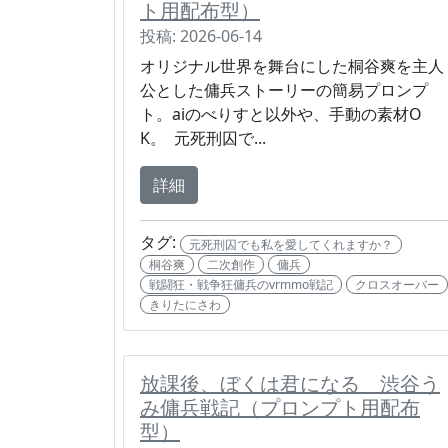
ト用配布型）
投稿: 2026-06-14
オリジナル世界を舞台にした桐谷爽を主人
公とした傭兵ストーリーの簡易プロンプ
ト。aiのべりすと以外や、手動の素材O
K。 元死刑囚で...
詳細
タグ:
元死刑囚でも私を愛してくれますか？
桐谷爽
二次創作
傭兵
戦闘狂・戦争狂傭兵のvrmmo戦記
クロスオーバー
きりたにさわ
放課後、ぼくは君になる 渋谷う
み傭兵戦記（プロンプト用配布
型）