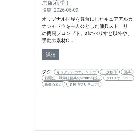
用配布型）
投稿: 2026-06-09
オリジナル世界を舞台にしたキュアアルカ
ナシャドウを主人公とした傭兵ストーリー
の簡易プロンプト。aiのべりすと以外や、
手動の素材O...
詳細
タグ:
キュアアルカナシャドウ
二次創作
傭兵
戦闘狂・戦争狂傭兵のvrmmo戦記
クロスオーバー
森亜るるか
名探偵プリキュア!