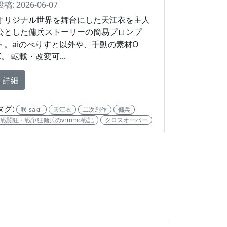
投稿: 2026-06-07
オリジナル世界を舞台にした天江衣を主人
公とした傭兵ストーリーの簡易プロンプ
ト。aiのべりすと以外や、手動の素材O
K。 転載・改変可...
詳細
タグ:
咲-saki-
天江衣
二次創作
傭兵
戦闘狂・戦争狂傭兵のvrmmo戦記
クロスオーバー