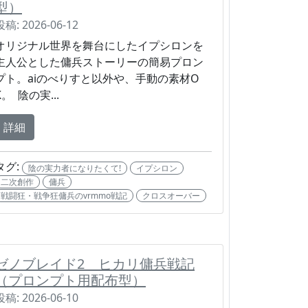
型）
投稿: 2026-06-12
オリジナル世界を舞台にしたイプシロンを
主人公とした傭兵ストーリーの簡易プロン
プト。aiのべりすと以外や、手動の素材O
K。 陰の実...
詳細
タグ:
陰の実力者になりたくて!
イプシロン
二次創作
傭兵
戦闘狂・戦争狂傭兵のvrmmo戦記
クロスオーバー
ゼノブレイド2 ヒカリ傭兵戦記
（プロンプト用配布型）
投稿: 2026-06-10