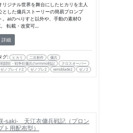
オリジナル世界を舞台にしたヒカリを主人
公とした傭兵ストーリーの簡易プロンプ
ト。aiのべりすと以外や、手動の素材O
K。 転載・改変可...
詳細
タグ:
ヒカリ
二次創作
傭兵
戦闘狂・戦争狂傭兵のvrmmo戦記
クロスオーバー
ゼノブレイド2
ゼノブレ2
xenoblade2
ゼノ2
咲-saki- 天江衣傭兵戦記（プロン
プト用配布型）