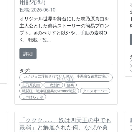
用配布型）
投稿: 2026-06-10
オリジナル世界を舞台にした志乃原真由を
主人公とした傭兵ストーリーの簡易プロン
プト。aiのべりすと以外や、手動の素材O
K。 転載・改...
詳細
タグ:
カノジョに浮気されていた俺が、小悪魔な後輩に懐か
れています
志乃原真由
二次創作
傭兵
戦闘狂・戦争狂傭兵のvrmmo戦記
クロスオーバー
しのはらまゆ
「ククク……。奴は四天王の中でも
最弱」と解雇された俺、なぜか勇