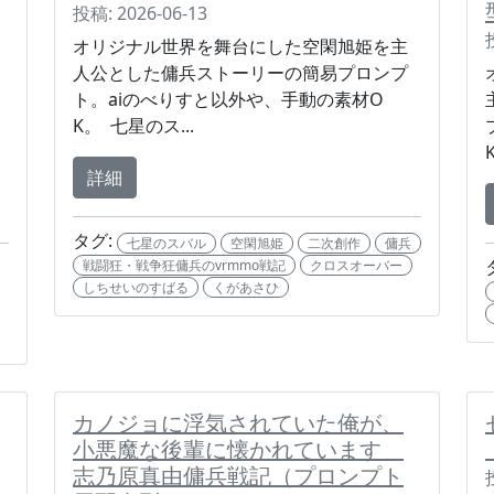
投稿: 2026-06-13
オリジナル世界を舞台にした空閑旭姫を主
人公とした傭兵ストーリーの簡易プロンプ
ト。aiのべりすと以外や、手動の素材O
K。 七星のス...
詳細
タグ:
七星のスバル
空閑旭姫
二次創作
傭兵
戦闘狂・戦争狂傭兵のvrmmo戦記
クロスオーバー
しちせいのすばる
くがあさひ
カノジョに浮気されていた俺が、
小悪魔な後輩に懐かれています
志乃原真由傭兵戦記（プロンプト