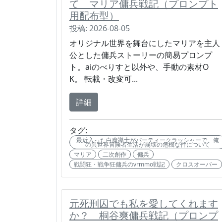
て マリア傭兵戦記（プロンプト
用配布型）
投稿: 2026-08-05
オリジナル世界を舞台にしたマリアを主人
公とした傭兵ストーリーの簡易プロンプ
ト。aiのべりすと以外や、手動の素材O
K。 転載・改変可...
詳細
タグ:
最近入った白魔導士がパーティークラッシャーで、俺
の異世界冒険者生活が崩壊の危機な件について
マリア
二次創作
傭兵
戦闘狂・戦争狂傭兵のvrmmo戦記
クロスオーバー
元死刑囚でも私を愛してくれます
か？ 桐谷爽傭兵戦記（プロンプ