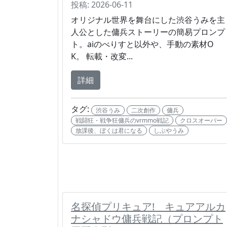
投稿: 2026-06-11
オリジナル世界を舞台にした渋谷うみを主
人公とした傭兵ストーリーの簡易プロンプ
ト。aiのべりすと以外や、手動の素材O
K。 転載・改変...
詳細
タグ:
渋谷うみ
二次創作
傭兵
戦闘狂・戦争狂傭兵のvrmmo戦記
クロスオーバー
放課後、ぼくは君になる
しぶやうみ
名探偵プリキュア! キュアアルカ
ナシャドウ傭兵戦記（プロンプト