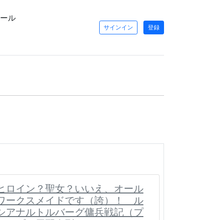
ール
サインイン
登録
ヒロイン？聖女？いいえ、オール
ワークスメイドです（誇）！ ル
シアナルトルバーグ傭兵戦記（プ