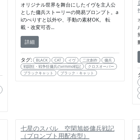
オリジナル世界を舞台にしたイヴを主人公
とした傭兵ストーリーの簡易プロンプト。a
iのべりすと以外や、手動の素材OK。 転
載・改変可否...
詳細
タグ:
BLACK
CAT
イヴ
二次創作
傭兵
戦闘狂・戦争狂傭兵のvrmmo戦記
クロスオーバー
ブラックキャット
ブラック・キャット
七星のスバル 空閑旭姫傭兵戦記
（プロンプト用配布型）