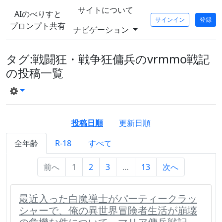
サイトについて
AIのべりすと
サインイン
登録
プロンプト共有
ナビゲーション
タグ:戦闘狂・戦争狂傭兵のvrmmo戦記
の投稿一覧
投稿日順
更新日順
全年齢
R-18
すべて
前へ
1
2
3
…
13
次へ
最近入った白魔導士がパーティークラッ
シャーで、俺の異世界冒険者生活が崩壊