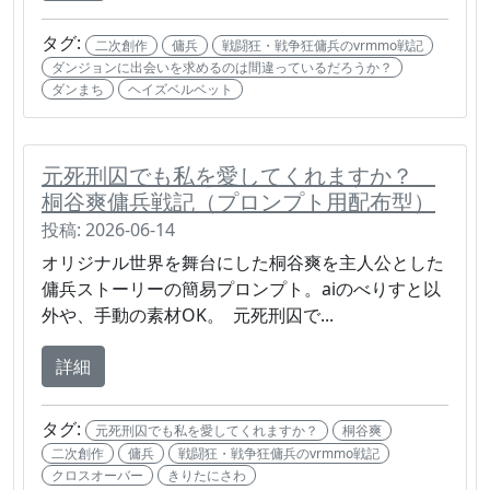
タグ:
二次創作
傭兵
戦闘狂・戦争狂傭兵のvrmmo戦記
ダンジョンに出会いを求めるのは間違っているだろうか？
ダンまち
ヘイズベルベット
元死刑囚でも私を愛してくれますか？
桐谷爽傭兵戦記（プロンプト用配布型）
投稿: 2026-06-14
オリジナル世界を舞台にした桐谷爽を主人公とした
傭兵ストーリーの簡易プロンプト。aiのべりすと以
外や、手動の素材OK。 元死刑囚で...
詳細
タグ:
元死刑囚でも私を愛してくれますか？
桐谷爽
二次創作
傭兵
戦闘狂・戦争狂傭兵のvrmmo戦記
クロスオーバー
きりたにさわ