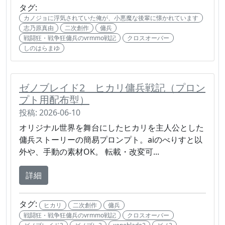
タグ:
カノジョに浮気されていた俺が、小悪魔な後輩に懐かれています
志乃原真由
二次創作
傭兵
戦闘狂・戦争狂傭兵のvrmmo戦記
クロスオーバー
しのはらまゆ
ゼノブレイド2 ヒカリ傭兵戦記（プロン
プト用配布型）
投稿: 2026-06-10
オリジナル世界を舞台にしたヒカリを主人公とした
傭兵ストーリーの簡易プロンプト。aiのべりすと以
外や、手動の素材OK。 転載・改変可...
詳細
タグ:
ヒカリ
二次創作
傭兵
戦闘狂・戦争狂傭兵のvrmmo戦記
クロスオーバー