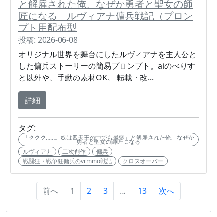
と解雇された俺、なぜか勇者と聖女の師
匠になる ルヴィアナ傭兵戦記（プロン
プト用配布型
投稿: 2026-06-08
オリジナル世界を舞台にしたルヴィアナを主人公と
した傭兵ストーリーの簡易プロンプト。aiのべりす
と以外や、手動の素材OK。 転載・改...
詳細
タグ:
「ククク……。奴は四天王の中でも最弱」と解雇された俺、なぜか
勇者と聖女の師匠になる
ルヴィアナ
二次創作
傭兵
戦闘狂・戦争狂傭兵のvrmmo戦記
クロスオーバー
前へ
1
2
3
…
13
次へ