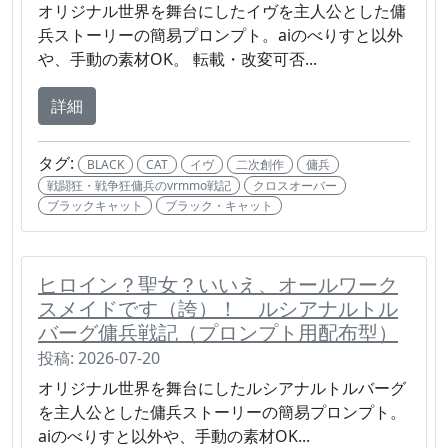
オリジナル世界を舞台にしたイヴを主人公とした傭
兵ストーリーの簡易プロンプト。aiのべりすと以外
や、手動の素材OK。 転載・改変可否...
詳細
タグ:
BLACK
CAT
イヴ
二次創作
傭兵
戦闘狂・戦争狂傭兵のvrmmo戦記
クロスオーバー
ブラックキャット
ブラック・キャット
ヒロイン？聖女？いいえ、オールワーク
スメイドです（誇）！ ルシアナルトル
バーグ傭兵戦記（プロンプト用配布型）
投稿: 2026-07-20
オリジナル世界を舞台にしたルシアナルトルバーグ
を主人公とした傭兵ストーリーの簡易プロンプト。
aiのべりすと以外や、手動の素材OK...