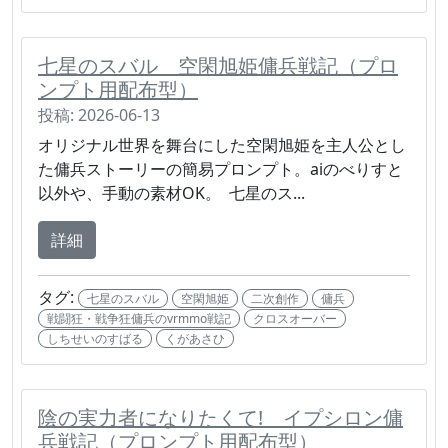
七星のスバル 空閑旭姫傭兵戦記（プロ
ンプト用配布型）
投稿: 2026-06-13
オリジナル世界を舞台にした空閑旭姫を主人公とし
た傭兵ストーリーの簡易プロンプト。aiのべりすと
以外や、手動の素材OK。 七星のス...
詳細
タグ:
七星のスバル
空閑旭姫
二次創作
傭兵
戦闘狂・戦争狂傭兵のvrmmo戦記
クロスオーバー
しちせいのすばる
くがあさひ
陰の実力者になりたくて! イプシロン傭
兵戦記（プロンプト用配布型）