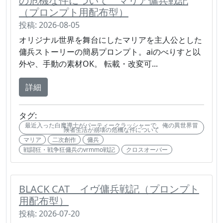
の危機な件について マリア傭兵戦記
（プロンプト用配布型）
投稿: 2026-08-05
オリジナル世界を舞台にしたマリアを主人公とした
傭兵ストーリーの簡易プロンプト。aiのべりすと以
外や、手動の素材OK。 転載・改変可...
詳細
タグ:
最近入った白魔導士がパーティークラッシャーで、俺の異世界冒
険者生活が崩壊の危機な件について
マリア
二次創作
傭兵
戦闘狂・戦争狂傭兵のvrmmo戦記
クロスオーバー
BLACK CAT イヴ傭兵戦記（プロンプト
用配布型）
投稿: 2026-07-20