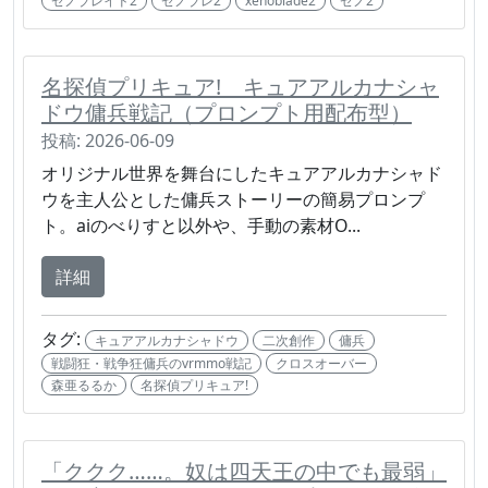
ゼノブレイド2
ゼノブレ2
xenoblade2
ゼノ2
名探偵プリキュア! キュアアルカナシャ
ドウ傭兵戦記（プロンプト用配布型）
投稿: 2026-06-09
オリジナル世界を舞台にしたキュアアルカナシャド
ウを主人公とした傭兵ストーリーの簡易プロンプ
ト。aiのべりすと以外や、手動の素材O...
詳細
タグ:
キュアアルカナシャドウ
二次創作
傭兵
戦闘狂・戦争狂傭兵のvrmmo戦記
クロスオーバー
森亜るるか
名探偵プリキュア!
「ククク……。奴は四天王の中でも最弱」