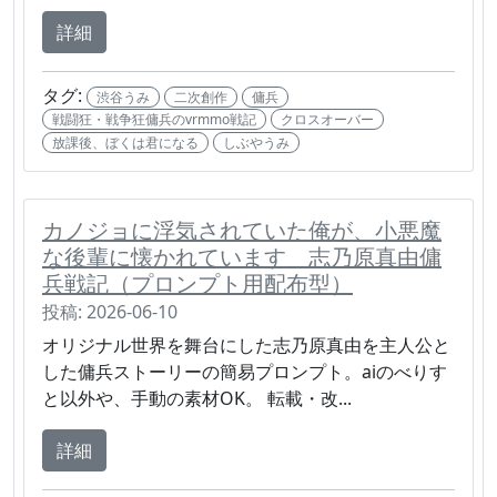
詳細
タグ:
渋谷うみ
二次創作
傭兵
戦闘狂・戦争狂傭兵のvrmmo戦記
クロスオーバー
放課後、ぼくは君になる
しぶやうみ
カノジョに浮気されていた俺が、小悪魔
な後輩に懐かれています 志乃原真由傭
兵戦記（プロンプト用配布型）
投稿: 2026-06-10
オリジナル世界を舞台にした志乃原真由を主人公と
した傭兵ストーリーの簡易プロンプト。aiのべりす
と以外や、手動の素材OK。 転載・改...
詳細