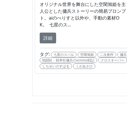
オリジナル世界を舞台にした空閑旭姫を主
人公とした傭兵ストーリーの簡易プロンプ
ト。aiのべりすと以外や、手動の素材O
K。 七星のス...
詳細
タグ:
七星のスバル
空閑旭姫
二次創作
傭兵
戦闘狂・戦争狂傭兵のvrmmo戦記
クロスオーバー
しちせいのすばる
くがあさひ