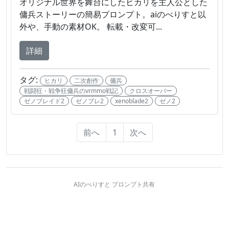
オリジナル世界を舞台にしたヒカリを主人公とした
傭兵ストーリーの簡易プロンプト。aiのべりすと以
外や、手動の素材OK。 転載・改変可...
詳細
タグ:
ヒカリ
二次創作
傭兵
戦闘狂・戦争狂傭兵のvrmmo戦記
クロスオーバー
ゼノブレイド2
ゼノブレ2
xenoblade2
ゼノ2
前へ
1
次へ
AIのべりすと プロンプト共有