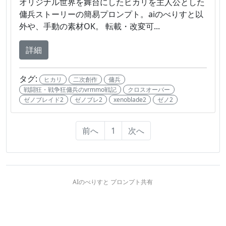
オリジナル世界を舞台にしたヒカリを主人公とした
傭兵ストーリーの簡易プロンプト。aiのべりすと以
外や、手動の素材OK。 転載・改変可...
詳細
タグ:
ヒカリ
二次創作
傭兵
戦闘狂・戦争狂傭兵のvrmmo戦記
クロスオーバー
ゼノブレイド2
ゼノブレ2
xenoblade2
ゼノ2
前へ
1
次へ
AIのべりすと プロンプト共有