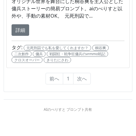
オリジナル世界を舞台にした桐谷爽を主人公とした
傭兵ストーリーの簡易プロンプト。aiのべりすと以
外や、手動の素材OK。 元死刑囚で...
詳細
タグ:
元死刑囚でも私を愛してくれますか？
桐谷爽
二次創作
傭兵
戦闘狂・戦争狂傭兵のvrmmo戦記
クロスオーバー
きりたにさわ
前へ
1
次へ
AIのべりすと プロンプト共有