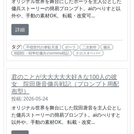
オリジナル世界を舞台にしたポーラを主人公とした
傭兵ストーリーの簡易プロンプト。aiのべりすと以
外や、手動の素材OK。 転載・改変可...
詳細
タグ:
平穏世代の韋駄天達
ポーラ
二次創作
傭兵
戦闘狂・戦争狂傭兵のvrmmo戦記
クロスオーバー
君のことが大大大大大好きな100人の彼
女 院田唐音傭兵戦記（プロンプト用配
布型）
投稿: 2026-05-24
オリジナル世界を舞台にした院田唐音を主人公とし
た傭兵ストーリーの簡易プロンプト。aiのべりすと
以外や、手動の素材OK。 転載・改変...