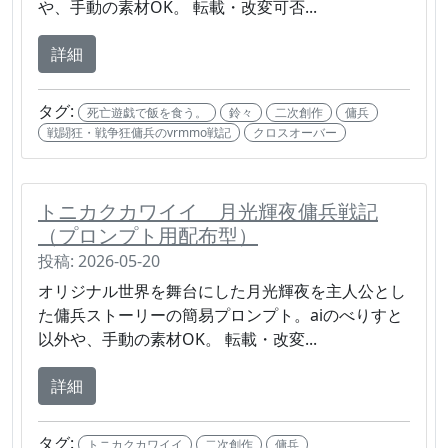
や、手動の素材OK。 転載・改変可否...
詳細
タグ:
死亡遊戯で飯を食う。
鈴々
二次創作
傭兵
戦闘狂・戦争狂傭兵のvrmmo戦記
クロスオーバー
トニカクカワイイ 月光輝夜傭兵戦記
（プロンプト用配布型）
投稿: 2026-05-20
オリジナル世界を舞台にした月光輝夜を主人公とし
た傭兵ストーリーの簡易プロンプト。aiのべりすと
以外や、手動の素材OK。 転載・改変...
詳細
タグ:
トニカクカワイイ
二次創作
傭兵