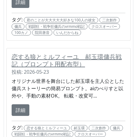
詳細
タグ:
君のことが大大大大大好きな100人の彼女
二次創作
傭兵
戦闘狂・戦争狂傭兵のvrmmo戦記
クロスオーバー
100カノ
院田唐音
いんだからね
恋する狼とミルフィーユ 郝玉環傭兵戦
記（プロンプト用配布型）
投稿: 2026-05-23
オリジナル世界を舞台にした郝玉環を主人公とした
傭兵ストーリーの簡易プロンプト。aiのべりすと以
外や、手動の素材OK。 転載・改変可...
詳細
タグ:
恋する狼とミルフィーユ
郝玉環
二次創作
傭兵
戦闘狂・戦争狂傭兵のvrmmo戦記
クロスオーバー