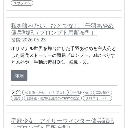
ユウファン
私を喰べたい、ひとでなし 千羽あやめ
傭兵戦記（プロンプト用配布型）
投稿: 2026-05-23
オリジナル世界を舞台にした千羽あやめを主人公と
した傭兵ストーリーの簡易プロンプト。aiのべりす
と以外や、手動の素材OK。 転載・改...
詳細
タグ:
私を喰べたい、ひとでなし
千羽あやめ
二次創作
傭兵
戦闘狂・戦争狂傭兵のvrmmo戦記
クロスオーバー
星欲少女 アイリーウィンター傭兵戦記
（プロンプト用配布型）