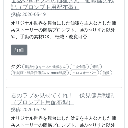
世話やきキツネの仙狐さん 仙狐傭兵戦
記（プロンプト用配布型）
投稿: 2026-05-19
オリジナル世界を舞台にした仙狐を主人公とした傭
兵ストーリーの簡易プロンプト。aiのべりすと以外
や、手動の素材OK。 転載・改変可否...
詳細
タグ:
世話やきキツネの仙狐さん
二次創作
傭兵
戦闘狂・戦争狂傭兵のvrmmo戦記
クロスオーバー
仙狐
君のラブを見せてくれ！ 伏見傭兵戦記
（プロンプト用配布型）
投稿: 2026-05-19
オリジナル世界を舞台にした伏見を主人公とした傭
兵ストーリーの簡易プロンプト。aiのべりすと以外