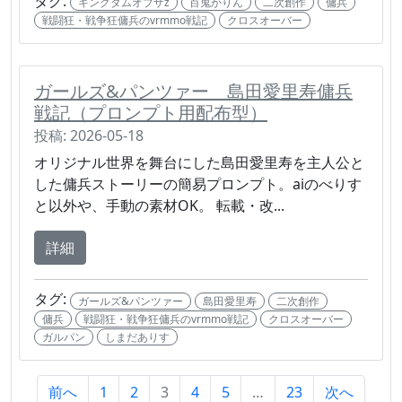
タグ:
キングダムオブザz
百鬼かりん
二次創作
傭兵
戦闘狂・戦争狂傭兵のvrmmo戦記
クロスオーバー
ガールズ&パンツァー 島田愛里寿傭兵
戦記（プロンプト用配布型）
投稿: 2026-05-18
オリジナル世界を舞台にした島田愛里寿を主人公と
した傭兵ストーリーの簡易プロンプト。aiのべりす
と以外や、手動の素材OK。 転載・改...
詳細
タグ:
ガールズ&パンツァー
島田愛里寿
二次創作
傭兵
戦闘狂・戦争狂傭兵のvrmmo戦記
クロスオーバー
ガルパン
しまだありす
前へ
1
2
3
4
5
…
23
次へ