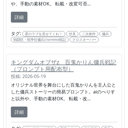
や、手動の素材OK。 転載・改変可否...
詳細
タグ:
君のラブを見せてくれ！
伏見
二次創作
傭兵
戦闘狂・戦争狂傭兵のvrmmo戦記
クロスオーバー
キングダムオブザz 百鬼かりん傭兵戦記
（プロンプト用配布型）
投稿: 2026-05-19
オリジナル世界を舞台にした百鬼かりんを主人公と
した傭兵ストーリーの簡易プロンプト。aiのべりす
と以外や、手動の素材OK。 転載・改...
詳細