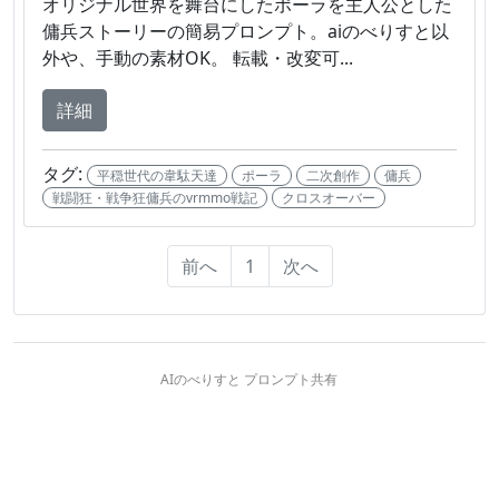
オリジナル世界を舞台にしたポーラを主人公とした
傭兵ストーリーの簡易プロンプト。aiのべりすと以
外や、手動の素材OK。 転載・改変可...
詳細
タグ:
平穏世代の韋駄天達
ポーラ
二次創作
傭兵
戦闘狂・戦争狂傭兵のvrmmo戦記
クロスオーバー
前へ
1
次へ
AIのべりすと プロンプト共有