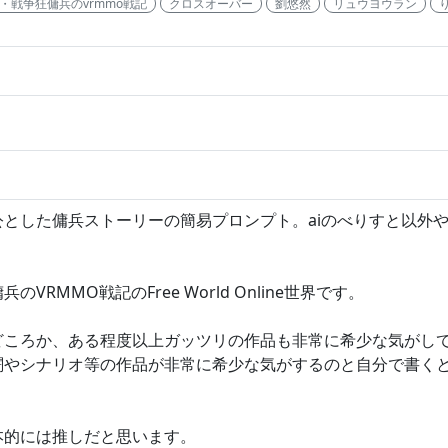
・戦争狂傭兵のvrmmo戦記
クロスオーバー
劉悠然
リュウヨウラン
とした傭兵ストーリーの簡易プロンプト。aiのべりすと以外や
MMO戦記のFree World Online世界です。
どころか、ある程度以上ガッツリの作品も非常に希少な気がし
闘やシナリオ等の作品が非常に希少な気がするのと自分で書く
本的には推しだと思います。