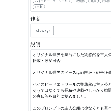
ハイスピードエトワール
二次創作
傭兵
戦闘狂
Étoile
作者
stvwxyz
説明
オリジナル世界を舞台にした劉悠然を主人公
転載・改変可否
オリジナル世界のベースは戦闘狂・戦争狂傭兵のVR
ハイスピードエトワールの劉悠然は主人公
そうではなくても長編や連載やしっかり戦
の宣伝等を目的に始めました。
このプロンプトの主人公組は少なくとも基