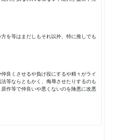
。
い方を等はまだしもそれ以外、特に推しでも
や仲良くさせるや負け役にするや精々がライ
戦法等ならともかく、侮辱させたりするのも
と原作等で仲良いや悪くないのを険悪に改悪