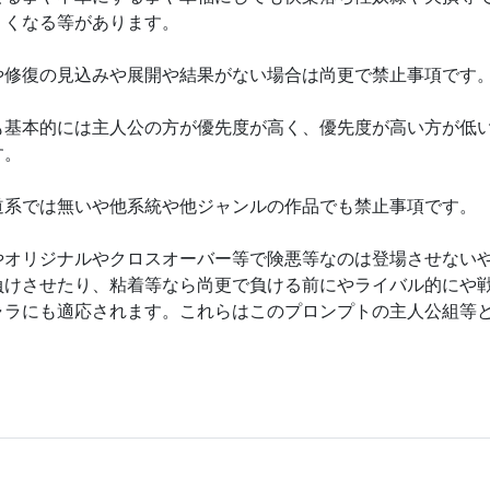
くくなる等があります。
や修復の見込みや展開や結果がない場合は尚更で禁止事項です
も基本的には主人公の方が優先度が高く、優先度が高い方が低
す。
道系では無いや他系統や他ジャンルの作品でも禁止事項です。
やオリジナルやクロスオーバー等で険悪等なのは登場させない
負けさせたり、粘着等なら尚更で負ける前にやライバル的にや
ャラにも適応されます。これらはこのプロンプトの主人公組等