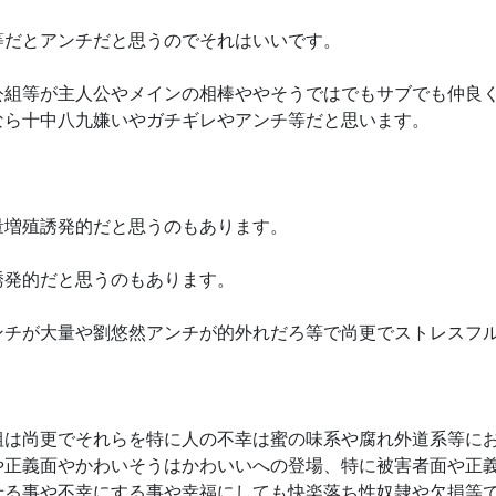
等だとアンチだと思うのでそれはいいです。
公組等が主人公やメインの相棒ややそうではでもサブでも仲良
なら十中八九嫌いやガチギレやアンチ等だと思います。
量増殖誘発的だと思うのもあります。
誘発的だと思うのもあります。
ンチが大量や劉悠然アンチが的外れだろ等で尚更でストレスフ
組は尚更でそれらを特に人の不幸は蜜の味系や腐れ外道系等に
や正義面やかわいそうはかわいいへの登場、特に被害者面や正
せる事や不幸にする事や幸福にしても快楽落ち性奴隷や欠損等