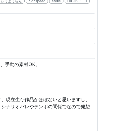
りゅうようらん
highspeed
etoile
HIGHSPEED
、手動の素材OK。
て、現在生存作品がほぼないと思いますし、
とシナリオバレやテンポの関係でなので発想