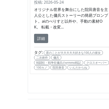
投稿: 2026-05-24
オリジナル世界を舞台にした院田唐音を主
人公とした傭兵ストーリーの簡易プロンプ
ト。aiのべりすと以外や、手動の素材O
K。 転載・改変...
詳細
タグ:
君のことが大大大大大好きな100人の彼女
二次創作
傭兵
戦闘狂・戦争狂傭兵のvrmmo戦記
クロスオーバー
100カノ
院田唐音
いんだからね