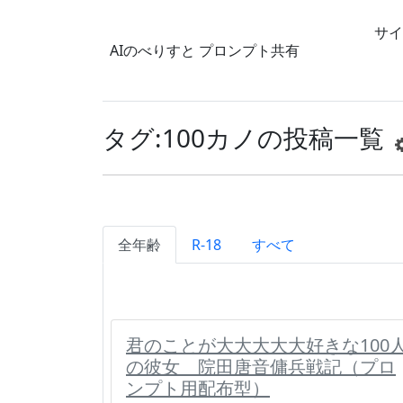
サイ
AIのべりすと
プロンプト共有
タグ:100カノの投稿一覧
全年齢
R-18
すべて
君のことが大大大大大好きな100
の彼女 院田唐音傭兵戦記（プロ
ンプト用配布型）