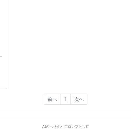
前へ
1
次へ
AIのべりすと プロンプト共有