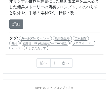
オリジナル世界を舞台にした島田愛里寿を主人公と
した傭兵ストーリーの簡易プロンプト。aiのべりす
と以外や、手動の素材OK。 転載・改...
詳細
タグ:
ガールズ&パンツァー
島田愛里寿
二次創作
傭兵
戦闘狂・戦争狂傭兵のvrmmo戦記
クロスオーバー
ガルパン
しまだありす
前へ
1
次へ
AIのべりすと プロンプト共有