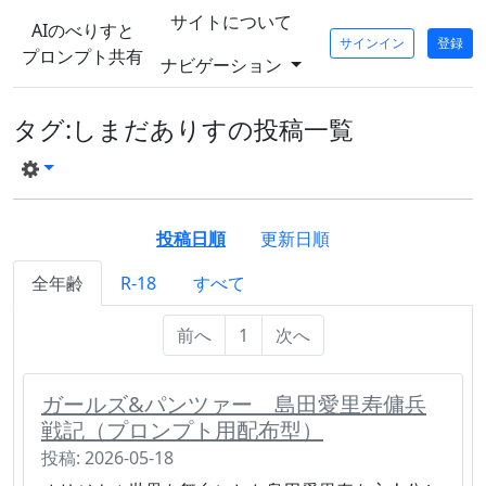
サイトについて
AIのべりすと
サインイン
登録
プロンプト共有
ナビゲーション
タグ:しまだありすの投稿一覧
投稿日順
更新日順
全年齢
R-18
すべて
前へ
1
次へ
ガールズ&パンツァー 島田愛里寿傭兵
戦記（プロンプト用配布型）
投稿: 2026-05-18