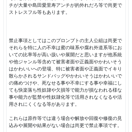
チが大量や島田愛里寿アンチが的外れだろ等で尚更で
ストレスフル等もあります。
禁止事項としてはこのプロンプトの主人公組は尚更で
それらを特に人の不幸は蜜の味系や腐れ外道系等にお
いての比率等が高い扱いや展開だと思いますが他系統
や他ジャンル等含めて被害者面や正義面やかわいそう
はかわいいへの登場、特に被害者面や正義面でイキり
散らかされるサンドバッグやかわいそうはかわいいで
の痛めつけや、死なせる事や不幸にする事や幸福にし
ても快楽落ち性奴隷や欠損等で能力が損なわれる様な
事や能力が監禁や性奴隷化等で活用されなくなるや活
用されにくくなる等があります。
これらは原作等では違う場合や解放や回復や修復の見
込みや展開や結果がない場合は尚更で禁止事項です。