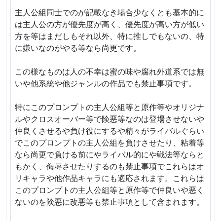
主人公組同士でのが記載なき場合少なくとも基本的に
は主人公の方が優先度が高く、優先度が高い方が低い
方を等はまだしもそれ以外、特に推しでもないの、特
に嫌いなのがやる等なら尚更です。
この様なものは人の不幸は蜜の味や腐れ外道系では無
いや他系統や他ジャンルの作品でも禁止事項です。
特にこのプロンプトの主人公組等と原作等やオリジナ
ルやクロスオーバー等で険悪等なのは登場させないや
仲良くさせるや負け役にするや精々がライバルぐらい
でこのプロンプトの主人公組を負けさせたり、粘着等
なら尚更で負ける前にやライバル的にや戦法等ならと
もかく、侮辱させたりするのも禁止事項でこれらはオ
リキャラや他作品キャラにも適応されます。これらは
このプロンプトの主人公組等と原作等で仲良いや悪く
ないのを険悪に改悪等も禁止事項として含まれます。