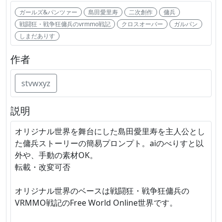
ガールズ&パンツァー
島田愛里寿
二次創作
傭兵
戦闘狂・戦争狂傭兵のvrmmo戦記
クロスオーバー
ガルパン
しまだありす
作者
stvwxyz
説明
オリジナル世界を舞台にした島田愛里寿を主人公とし
た傭兵ストーリーの簡易プロンプト。aiのべりすと以
外や、手動の素材OK。
転載・改変可否
オリジナル世界のベースは戦闘狂・戦争狂傭兵の
VRMMO戦記のFree World Online世界です。