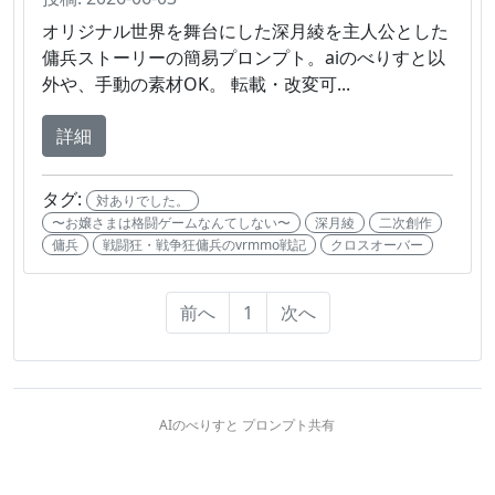
オリジナル世界を舞台にした深月綾を主人公とした
傭兵ストーリーの簡易プロンプト。aiのべりすと以
外や、手動の素材OK。 転載・改変可...
詳細
タグ:
対ありでした。
〜お嬢さまは格闘ゲームなんてしない〜
深月綾
二次創作
傭兵
戦闘狂・戦争狂傭兵のvrmmo戦記
クロスオーバー
前へ
1
次へ
AIのべりすと プロンプト共有