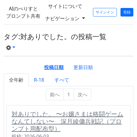
サイトについて
AIのべりすと
サインイン
登録
プロンプト共有
ナビゲーション
タグ:対ありでした。の投稿一覧
投稿日順
更新日順
全年齢
R-18
すべて
前へ
1
次へ
対ありでした。 〜お嬢さまは格闘ゲーム
なんてしない〜 深月綾傭兵戦記（プロ
ンプト用配布型）
投稿: 2026-06-03