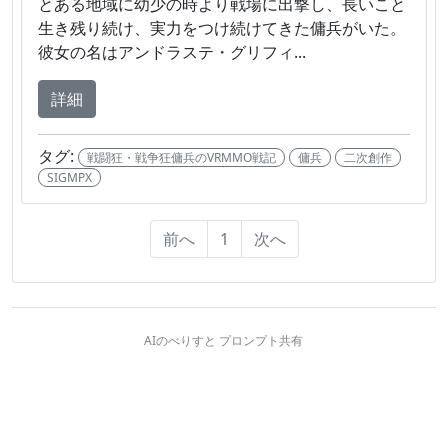
とある地域に幼少の時より戦場に出撃し、長いこと
生き残り続け、実力をつけ続けてきた傭兵がいた。
彼女の名はアンドラステ・グリフィ...
詳細
タグ:
戦闘狂・戦争狂傭兵のVRMMO戦記
傭兵
二次創作
SIGMPX
前へ
1
次へ
AIのべりすと プロンプト共有