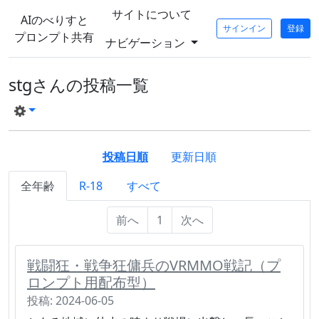
サイトについて
AIのべりすと
サインイン
登録
プロンプト共有
ナビゲーション
stgさんの投稿一覧
投稿日順
更新日順
全年齢
R-18
すべて
前へ
1
次へ
戦闘狂・戦争狂傭兵のVRMMO戦記（プ
ロンプト用配布型）
投稿: 2024-06-05