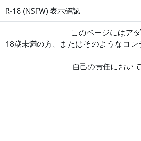
R-18 (NSFW) 表示確認
サイ
AIのべりすと
プロンプト共有
このページにはアダ
18歳未満の方、またはそのようなコ
タグ:acfaの投稿一覧
自己の責任におい
全年齢
R-18
すべて
アーマードコアフォーアンサー
リリウムウォルコット傭兵戦記[プ
ロンプト用配布型]