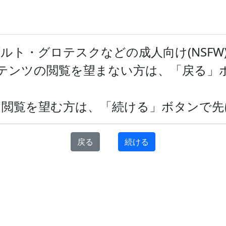
トについて
タグ一覧
ランキング
ユーザースクリプト
ツ
ルト・グロテスクなどの成人向け(NSFW
ンテンツの閲覧を望まない方は、「戻る」
て閲覧を望む方は、「続ける」ボタンで先
投稿日順
更新日順
戻る
続ける
前へ
1
次へ