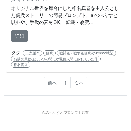
オリジナル世界を舞台にした椎名真昼を主人公とし
た傭兵ストーリーの簡易プロンプト。aiのべりすと
以外や、手動の素材OK。 転載・改変...
詳細
タグ:
二次創作
傭兵
戦闘狂・戦争狂傭兵のvrmmo戦記
お隣の天使様にいつの間にか駄目人間にされていた件
椎名真昼
前へ
1
次へ
AIのべりすと プロンプト共有