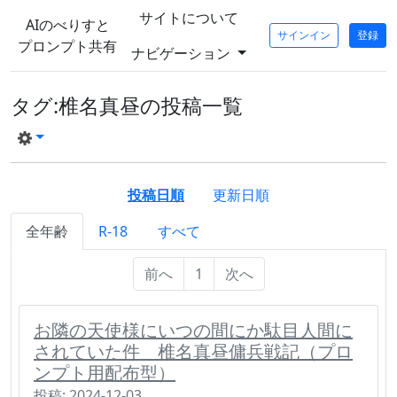
サイトについて
AIのべりすと
サインイン
登録
プロンプト共有
ナビゲーション
タグ:椎名真昼の投稿一覧
投稿日順
更新日順
全年齢
R-18
すべて
前へ
1
次へ
お隣の天使様にいつの間にか駄目人間に
されていた件 椎名真昼傭兵戦記（プロ
ンプト用配布型）
投稿: 2024-12-03