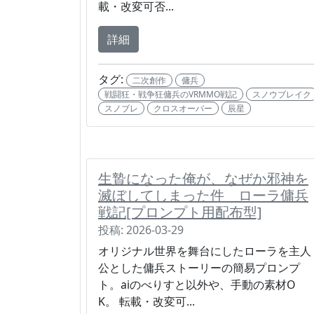
載・改変可否...
詳細
タグ:
二次創作
傭兵
戦闘狂・戦争狂傭兵のVRMMO戦記
スノウブレイク
スノブレ
クロスオーバー
辰星
生贄になった俺が、なぜか邪神を
滅ぼしてしまった件 ローラ傭兵
戦記[プロンプト用配布型]
投稿: 2026-03-29
オリジナル世界を舞台にしたローラを主人
公とした傭兵ストーリーの簡易プロンプ
ト。aiのべりすと以外や、手動の素材O
K。 転載・改変可...