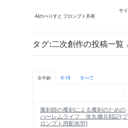
サイ
AIのべりすと
プロンプト共有
タグ:二次創作の投稿一覧
全年齢
R-18
すべて
魔剣師の魔剣による魔剣のための
ハーレムライフ 蛍丸傭兵戦記[プ
ロンプト用配布型]