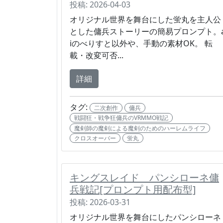
投稿: 2026-04-03
オリジナル世界を舞台にした蛍丸を主人公
とした傭兵ストーリーの簡易プロンプト。
iのべりすと以外や、手動の素材OK。 転
載・改変可否...
詳細
タグ:
二次創作
傭兵
戦闘狂・戦争狂傭兵のVRMMO戦記
魔剣師の魔剣による魔剣のためのハーレムライフ
クロスオーバー
蛍丸
キングスレイド パンシローネ傭
兵戦記[プロンプト用配布型]
投稿: 2026-03-31
オリジナル世界を舞台にしたパンシローネ