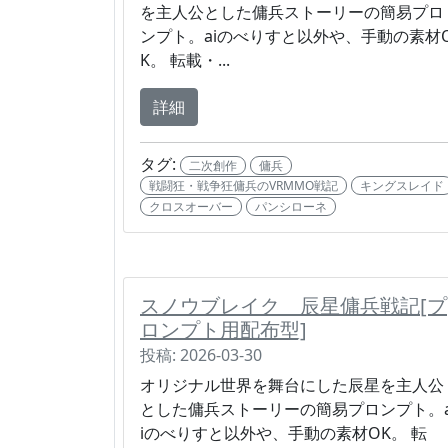
を主人公とした傭兵ストーリーの簡易プロ
ンプト。aiのべりすと以外や、手動の素材
K。 転載・...
詳細
タグ:
二次創作
傭兵
戦闘狂・戦争狂傭兵のVRMMO戦記
キングスレイド
クロスオーバー
パンシローネ
スノウブレイク 辰星傭兵戦記[プ
ロンプト用配布型]
投稿: 2026-03-30
オリジナル世界を舞台にした辰星を主人公
とした傭兵ストーリーの簡易プロンプト。
iのべりすと以外や、手動の素材OK。 転