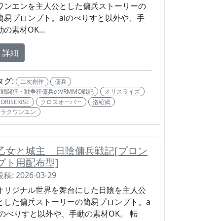
ワンエンを主人公とした傭兵ストーリーの
簡易プロンプト。aiのべりすと以外や、手
動の素材OK...
詳細
タグ:
二次創作
傭兵
戦闘狂・戦争狂傭兵のVRMMO戦記
オリスライズ
ORISERISE
クロスオーバー
洛綰嫣
ラクワンエン
乙女と城主 日陰傭兵戦記[プロン
プト用配布型]
投稿: 2026-03-29
オリジナル世界を舞台にした日陰を主人公
とした傭兵ストーリーの簡易プロンプト。a
iのべりすと以外や、手動の素材OK。 転