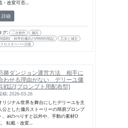
載・改変可否...
詳細
タグ:
二次創作
傭兵
戦闘狂・戦争狂傭兵のVRMMO戦記
乙女と城主
クロスオーバー日陰
必勝ダンジョン運営方法 相手に
合わせる理由がない デリーユ傭
兵戦記[プロンプト用配布型]
投稿: 2026-03-26
オリジナル世界を舞台にしたデリーユを主
人公とした傭兵ストーリーの簡易プロンプ
ト。aiのべりすと以外や、手動の素材O
K。 転載・改変...