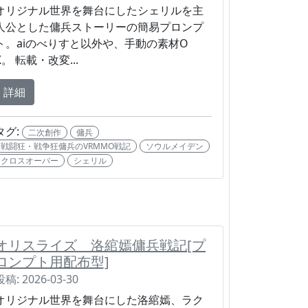
オリジナル世界を舞台にしたシェリルを主
人公とした傭兵ストーリーの簡易プロンプ
ト。aiのべりすと以外や、手動の素材O
K。 転載・改変...
詳細
タグ:
二次創作
傭兵
戦闘狂・戦争狂傭兵のVRMMO戦記
ソウルメイデン
クロスオーバー
シェリル
オリスライズ 洛綰嫣傭兵戦記[プ
ロンプト用配布型]
投稿: 2026-03-30
オリジナル世界を舞台にした洛綰嫣、ラク