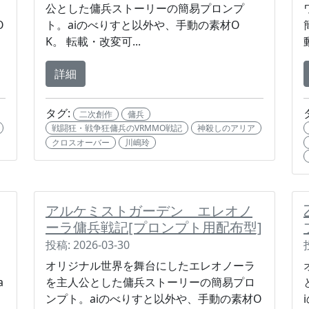
公とした傭兵ストーリーの簡易プロンプ
O
ト。aiのべりすと以外や、手動の素材O
K。 転載・改変可...
詳細
タグ:
二次創作
傭兵
戦闘狂・戦争狂傭兵のVRMMO戦記
神殺しのアリア
クロスオーバー
川嶋玲
アルケミストガーデン エレオノ
ーラ傭兵戦記[プロンプト用配布型]
投稿: 2026-03-30
オリジナル世界を舞台にしたエレオノーラ
a
を主人公とした傭兵ストーリーの簡易プロ
ンプト。aiのべりすと以外や、手動の素材O