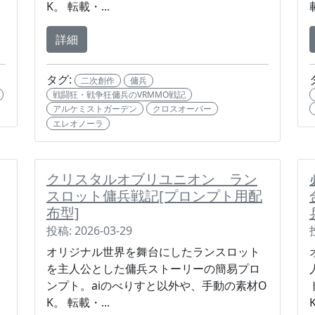
K。 転載・...
詳細
タグ:
二次創作
傭兵
戦闘狂・戦争狂傭兵のVRMMO戦記
アルケミストガーデン
クロスオーバー
エレオノーラ
クリスタルオブリユニオン ラン
スロット傭兵戦記[プロンプト用配
布型]
投稿: 2026-03-29
オリジナル世界を舞台にしたランスロット
を主人公とした傭兵ストーリーの簡易プロ
ンプト。aiのべりすと以外や、手動の素材O
K。 転載・...