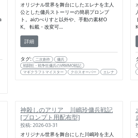
オリジナル世界を舞台にしたエレナを主人
公とした傭兵ストーリーの簡易プロンプ
a
ト。aiのべりすと以外や、手動の素材O
K。 転載・改変可...
詳細
タグ:
二次創作
傭兵
戦闘狂・戦争狂傭兵のVRMMO戦記
マギクラフトマイスター
クロスオーバー
エレナ
神殺しのアリア 川嶋玲傭兵戦記
[プロンプト用配布型]
投稿: 2026-03-31
オリジナル世界を舞台にした川嶋玲を主人