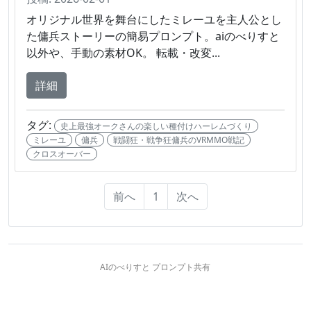
オリジナル世界を舞台にしたミレーユを主人公とし
た傭兵ストーリーの簡易プロンプト。aiのべりすと
以外や、手動の素材OK。 転載・改変...
詳細
タグ:
史上最強オークさんの楽しい種付けハーレムづくり
ミレーユ
傭兵
戦闘狂・戦争狂傭兵のVRMMO戦記
クロスオーバー
前へ
1
次へ
AIのべりすと プロンプト共有