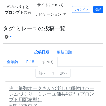
サイトについて
AIのべりすと
サインイン
登録
プロンプト共有
ナビゲーション
タグ:ミレーユの投稿一覧
投稿日順
更新日順
全年齢
R-18
すべて
前へ
1
次へ
史上最強オークさんの楽しい種付けハー
レムづくり ミレーユ傭兵戦記（プロン
プト用配布型）
投稿: 2026-02-01