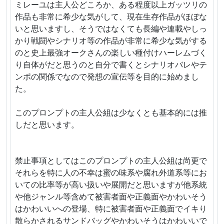
ミレーユは主人公どころか、ある程度以上ガッツリの
作品も非常に希少な気がして、現在生存作品がほぼな
いと思いますし、そうではなくても長編や連載やしっ
かり戦闘やシナリオ等の作品が非常に希少な気がする
のと史上最強オークさんの楽しい種付けハーレムづく
り自体がだと思うのと自分で書くとシナリオバレやテ
ンポの関係でなので発想の宣伝等を目的に始めまし
た。
このプロンプトの主人公組は少なくとも基本的には推
しだと思います。
禁止事項としてはこのプロンプトの主人公組は尚更で
それらを特に人の不幸は蜜の味系や腐れ外道系等にお
いての比率等が高い扱いや展開だと思いますが他系統
や他ジャンル等含めて被害者面や正義面やかわいそう
はかわいいへの登場、特に被害者面や正義面でイキり
散らかされるサンドバッグやかわいそうはかわいいで