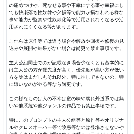
の痛めつけや、死なせる事や不幸にする事や幸福にし
ても快楽落ち性奴隷や欠損等で能力が損なわれる様な
事や能力が監禁や性奴隷化等で活用されなくなるや活
用されにくくなる等があります。
これらは原作等では違う場合や解放や回復や修復の見
込みや展開や結果がない場合は尚更で禁止事項です。
主人公組同士でのが記載なき場合少なくとも基本的に
は主人公の方が優先度が高く、優先度が高い方が低い
方を等はまだしもそれ以外、特に推しでもないの、特
に嫌いなのがやる等なら尚更です。
この様なものは人の不幸は蜜の味や腐れ外道系では無
いや他系統や他ジャンルの作品でも禁止事項です。
特にこのプロンプトの主人公組等と原作等やオリジナ
ルやクロスオーバー等で険悪等なのは登場させないや