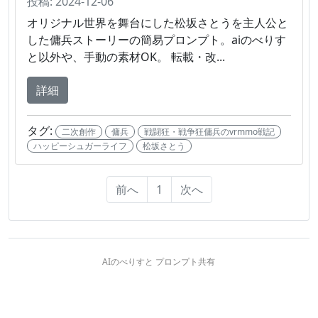
投稿: 2024-12-06
オリジナル世界を舞台にした松坂さとうを主人公と
した傭兵ストーリーの簡易プロンプト。aiのべりす
と以外や、手動の素材OK。 転載・改...
詳細
タグ:
二次創作
傭兵
戦闘狂・戦争狂傭兵のvrmmo戦記
ハッピーシュガーライフ
松坂さとう
前へ
1
次へ
AIのべりすと プロンプト共有