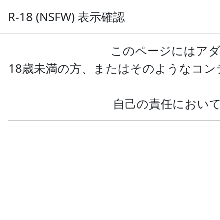
R-18 (NSFW) 表示確認
サイ
AIのべりすと
プロンプト共有
このページにはアダ
18歳未満の方、またはそのようなコ
タグ:ハッピーシュガーラ
自己の責任におい
全年齢
R-18
すべて
ハッピーシュガーライフ 松坂さ
とう傭兵戦記(プロンプト用配布型
投稿: 2024-12-06