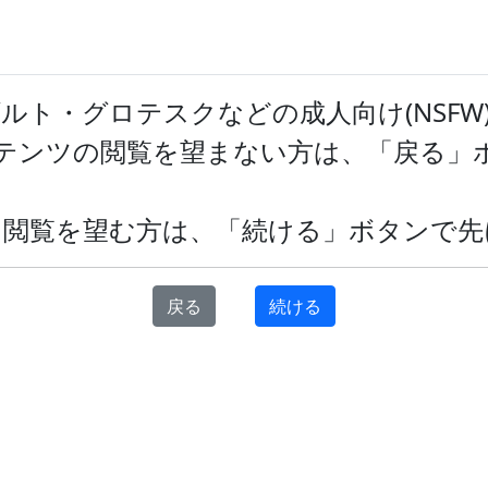
トについて
タグ一覧
ランキング
ユーザースクリプト
ツ
ルト・グロテスクなどの成人向け(NSFW
ンテンツの閲覧を望まない方は、「戻る」
イフの投稿一覧
て閲覧を望む方は、「続ける」ボタンで先
投稿日順
更新日順
戻る
続ける
前へ
1
次へ
)