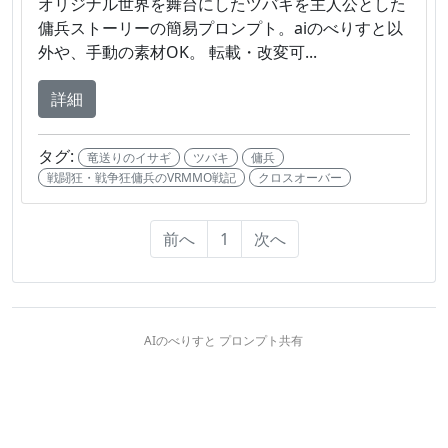
オリジナル世界を舞台にしたツバキを主人公とした
傭兵ストーリーの簡易プロンプト。aiのべりすと以
外や、手動の素材OK。 転載・改変可...
詳細
タグ:
竜送りのイサギ
ツバキ
傭兵
戦闘狂・戦争狂傭兵のVRMMO戦記
クロスオーバー
前へ
1
次へ
AIのべりすと プロンプト共有