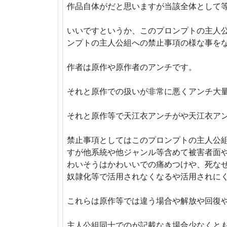
作品自体がだと思いますが当該全体として
いいですというか、このプロンプトの主人
ンプトの主人公組への禁止事項の様な事を
作者は原作や原作者のアンチです。
それと原作での扱いが非常に悪くアンチ大
それと原作等で天江衣アンチがや天江衣ア
禁止事項としてはこのプロンプトの主人公
すが他系統や他ジャンル等含めて被害者面
わいそうはかわいいでの痛めつけや、死な
奴隷化等で活用されなくなるや活用されに
これらは原作等では違う場合や解放や回復
主人公組同士でのが記載なき場合少なくと