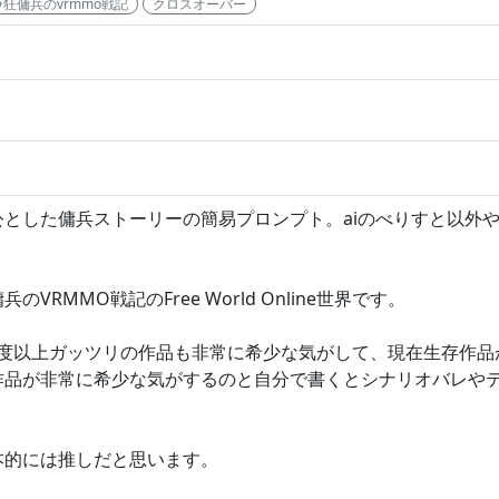
狂傭兵のvrmmo戦記
クロスオーバー
とした傭兵ストーリーの簡易プロンプト。aiのべりすと以外や
MMO戦記のFree World Online世界です。
ある程度以上ガッツリの作品も非常に希少な気がして、現在生存作
作品が非常に希少な気がするのと自分で書くとシナリオバレや
本的には推しだと思います。