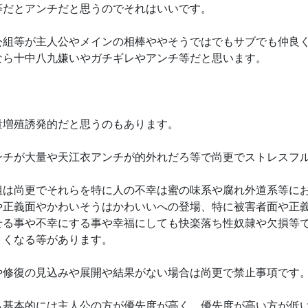
等だとアンチだと思うのでそれはいいです。
公組等が主人公やメインの相棒ややそうではでもサブでも仲良
なら十中八九嫌いやガチギレやアンチ等だと思います。
量増殖誘発的だと思うのもあります。
ンチが大量や天江衣アンチが的外れだろ等で尚更でストレスフ
組は尚更でそれらを特に人の不幸は蜜の味系や腐れ外道系等に
や正義面やかわいそうはかわいいへの登場、特に被害者面や正
せる事や不幸にする事や幸福にしても快楽落ち性奴隷や欠損等
くくなる等があります。
や修復の見込みや展開や結果がない場合は尚更で禁止事項です
も基本的には主人公の方が優先度が高く、優先度が高い方が低