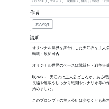
咲-saki-
天江衣
二次創作
傭兵
戦闘狂・戦争
作者
stvwxyz
説明
オリジナル世界を舞台にした天江衣を主人公
転載・改変可否
オリジナル世界のベースは戦闘狂・戦争狂傭兵のVR
咲-saki- 天江衣は主人公どころか、
長編や連載やしっかり戦闘やシナリオ等の
始めました。
このプロンプトの主人公組は少なくとも基