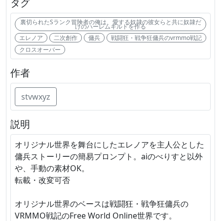
タグ
裏切られたSランク冒険者の俺は、愛する奴隷の彼女らと共に奴隷だ
けのハーレムギルドを作る
エレノア
二次創作
傭兵
戦闘狂・戦争狂傭兵のvrmmo戦記
クロスオーバー
作者
stvwxyz
説明
オリジナル世界を舞台にしたエレノアを主人公とした
傭兵ストーリーの簡易プロンプト。aiのべりすと以外
や、手動の素材OK。
転載・改変可否
オリジナル世界のベースは戦闘狂・戦争狂傭兵の
VRMMO戦記のFree World Online世界です。