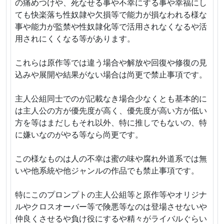
の痛めつけや、死なせる事や不幸にする事や幸福にし
ても快楽落ち性奴隷や欠損等で能力が損なわれる様な
事や能力が監禁や性奴隷化等で活用されなくなるや活
用されにくくなる等があります。
これらは原作等では違う場合や解放や回復や修復の見
込みや展開や結果がない場合は尚更で禁止事項です。
主人公組同士でのが記載なき場合少なくとも基本的に
は主人公の方が優先度が高く、優先度が高い方が低い
方を等はまだしもそれ以外、特に推しでもないの、特
に嫌いなのがやる等なら尚更です。
この様なものは人の不幸は蜜の味や腐れ外道系では無
いや他系統や他ジャンルの作品でも禁止事項です。
特にこのプロンプトの主人公組等と原作等やオリジナ
ルやクロスオーバー等で険悪等なのは登場させないや
仲良くさせるや負け役にするや精々がライバルぐらい