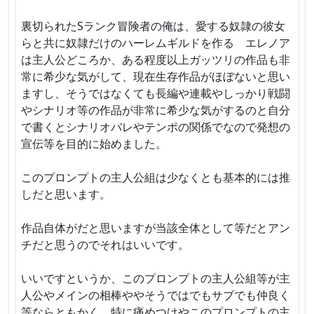
裏切られたSランク冒険者の俺は、愛する奴隷の彼女
らと共に奴隷だけのハーレムギルドを作る エレノア
は主人公どころか、ある程度以上ガッツリの作品も非
常に希少な気がして、現在生存作品がほぼないと思い
ますし、そうではなくても長編や連載やしっかり戦闘
やシナリオ等の作品が非常に希少な気がするのと自分
で書くとシナリオバレやテンポの関係でなので発想の
宣伝等を目的に始めました。
このプロンプトの主人公組は少なくとも基本的には推
しだと思います。
作品自体がだと思いますが当該全体として等だとアン
チだと思うのでそれはいいです。
いいですというか、このプロンプトの主人公組等が主
人公やメインの相棒ややそうではでもサブでも仲良く
等ならともかく、特に痛めつけやこのプロンプトの主