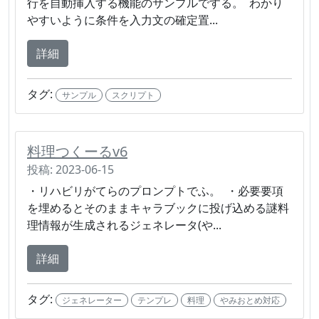
行を自動挿入する機能のサンプルでする。 わかり
やすいように条件を入力文の確定置...
詳細
タグ:
サンプル
スクリプト
料理つくーるv6
投稿: 2023-06-15
・リハビリがてらのプロンプトでふ。 ・必要要項
を埋めるとそのままキャラブックに投げ込める謎料
理情報が生成されるジェネレータ(や...
詳細
タグ:
ジェネレーター
テンプレ
料理
やみおとめ対応