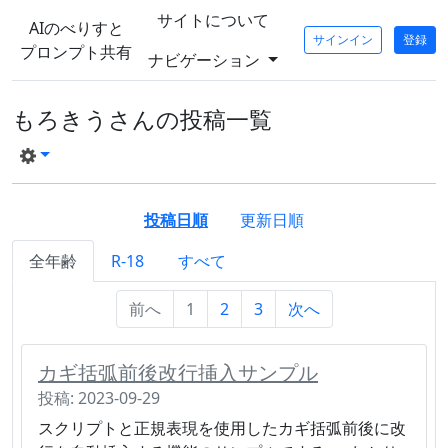
サイトについて
AIのべりすと
サインイン
登録
プロンプト共有
ナビゲーション
もろきうさんの投稿一覧
投稿日順
更新日順
全年齢
R-18
すべて
前へ
1
2
3
次へ
カギ括弧前後改行挿入サンプル
投稿: 2023-09-29
スクリプトと正規表現を使用したカギ括弧前後に改