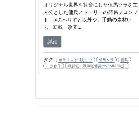
オリジナル世界を舞台にした但馬ソラを主
人公とした傭兵ストーリーの簡易プロンプ
ト。aiのべりすと以外や、手動の素材O
K。 転載・改変...
詳細
タグ:
ポラリスは消えない
但馬ソラ
傭兵
二次創作
戦闘狂・戦争狂傭兵のVRMMO戦記