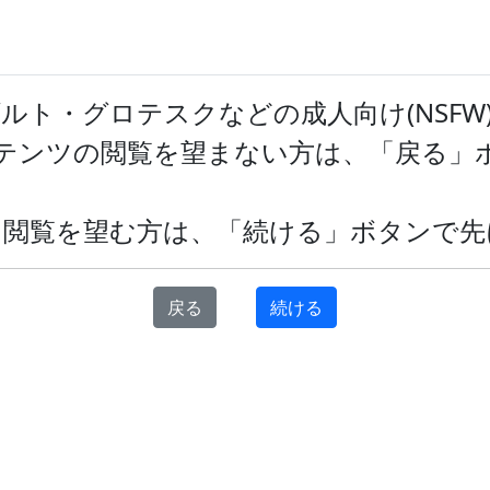
トについて
タグ一覧
ランキング
ユーザースクリプト
ツ
ルト・グロテスクなどの成人向け(NSFW
ンテンツの閲覧を望まない方は、「戻る」
一覧
て閲覧を望む方は、「続ける」ボタンで先
投稿日順
更新日順
戻る
続ける
前へ
1
次へ