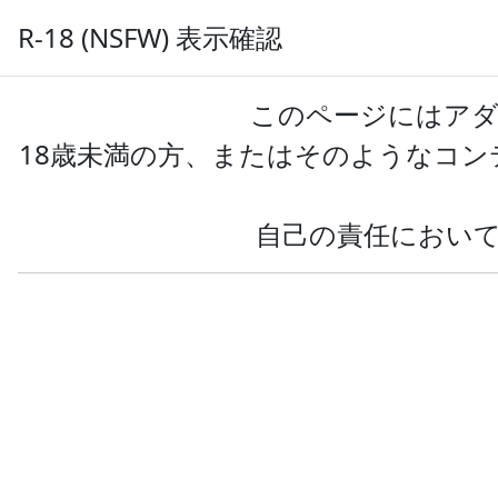
R-18 (NSFW) 表示確認
サイ
AIのべりすと
プロンプト共有
このページにはアダ
18歳未満の方、またはそのようなコ
タグ:ゲームブックの投稿
自己の責任におい
全年齢
R-18
すべて
ゲームブック風TADV
投稿: 2023-04-12
テキストアドベンチャー風スクリプト(pro