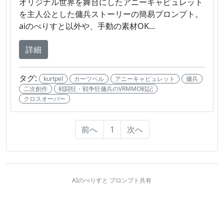
オリジナル世界を舞台にしたアニーキャピュレット
を主人公とした傭兵ストーリーの簡易プロンプト。
aiのべりすと以外や、手動の素材OK...
詳細
タグ:
kurtpel
カーツペル
アニーキャピュレット
傭兵
二次創作
戦闘狂・戦争狂傭兵のVRMMO戦記
クロスオーバー
前へ
1
次へ
AIのべりすと プロンプト共有