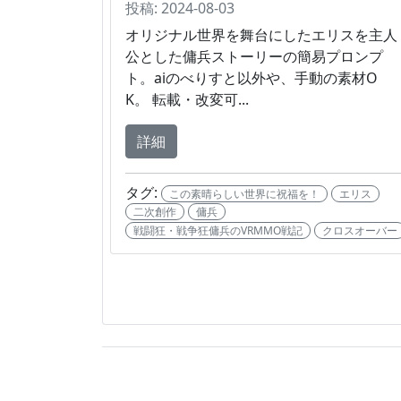
投稿: 2024-08-03
オリジナル世界を舞台にしたエリスを主人
公とした傭兵ストーリーの簡易プロンプ
ト。aiのべりすと以外や、手動の素材O
K。 転載・改変可...
詳細
タグ:
この素晴らしい世界に祝福を！
エリス
二次創作
傭兵
戦闘狂・戦争狂傭兵のVRMMO戦記
クロスオーバー