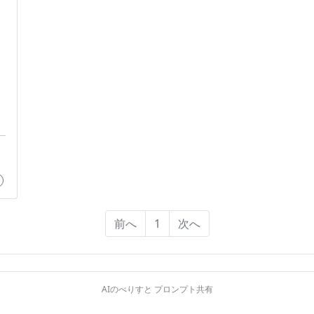
前へ
1
次へ
AIのべりすと プロンプト共有