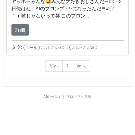
ヤッホーみんな😆みんな大好きおじさんだヨ‼️‼️ 今
日俺はね、AIのプロンプト⁉️になったんだヨ♪(´ε
｀ ) 嘘じゃないって笑 このプロン...
詳細
タグ:
ツール
おじさん構文
おじさんLINE
前へ
1
次へ
AIのべりすと プロンプト共有