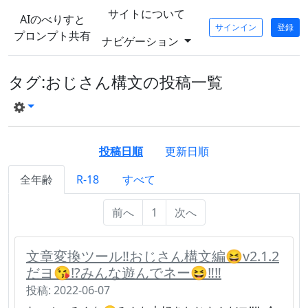
サイトについて
AIのべりすと
サインイン
登録
プロンプト共有
ナビゲーション
タグ:おじさん構文の投稿一覧
投稿日順
更新日順
全年齢
R-18
すべて
前へ
1
次へ
文章変換ツール‼️おじさん構文編😆v2.1.2
だヨ😘⁉️みんな遊んでネー😆‼️‼️
投稿: 2022-06-07