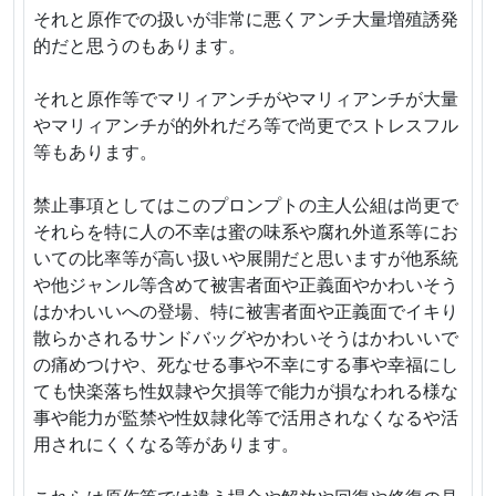
それと原作での扱いが非常に悪くアンチ大量増殖誘発
的だと思うのもあります。
それと原作等でマリィアンチがやマリィアンチが大量
やマリィアンチが的外れだろ等で尚更でストレスフル
等もあります。
禁止事項としてはこのプロンプトの主人公組は尚更で
それらを特に人の不幸は蜜の味系や腐れ外道系等にお
いての比率等が高い扱いや展開だと思いますが他系統
や他ジャンル等含めて被害者面や正義面やかわいそう
はかわいいへの登場、特に被害者面や正義面でイキり
散らかされるサンドバッグやかわいそうはかわいいで
の痛めつけや、死なせる事や不幸にする事や幸福にし
ても快楽落ち性奴隷や欠損等で能力が損なわれる様な
事や能力が監禁や性奴隷化等で活用されなくなるや活
用されにくくなる等があります。