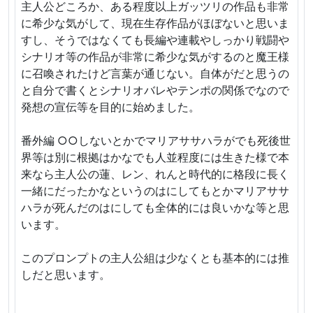
主人公どころか、ある程度以上ガッツリの作品も非常
に希少な気がして、現在生存作品がほぼないと思いま
すし、そうではなくても長編や連載やしっかり戦闘や
シナリオ等の作品が非常に希少な気がするのと魔王様
に召喚されたけど言葉が通じない。自体がだと思うの
と自分で書くとシナリオバレやテンポの関係でなので
発想の宣伝等を目的に始めました。
番外編 ○○しないとかでマリアササハラがでも死後世
界等は別に根拠はかなでも人並程度には生きた様で本
来なら主人公の蓮、レン、れんと時代的に格段に長く
一緒にだったかなというのはにしてもとかマリアササ
ハラが死んだのはにしても全体的には良いかな等と思
います。
このプロンプトの主人公組は少なくとも基本的には推
しだと思います。