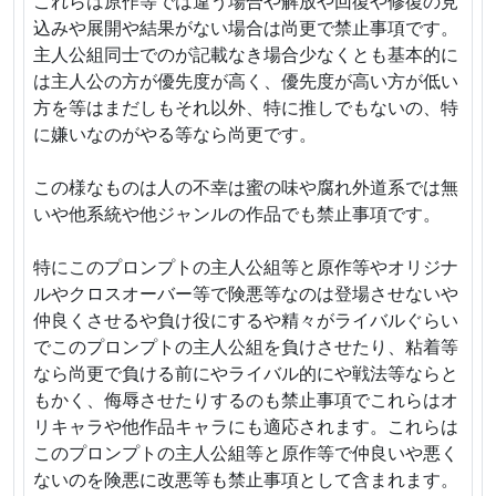
これらは原作等では違う場合や解放や回復や修復の見
込みや展開や結果がない場合は尚更で禁止事項です。
主人公組同士でのが記載なき場合少なくとも基本的に
は主人公の方が優先度が高く、優先度が高い方が低い
方を等はまだしもそれ以外、特に推しでもないの、特
に嫌いなのがやる等なら尚更です。
この様なものは人の不幸は蜜の味や腐れ外道系では無
いや他系統や他ジャンルの作品でも禁止事項です。
特にこのプロンプトの主人公組等と原作等やオリジナ
ルやクロスオーバー等で険悪等なのは登場させないや
仲良くさせるや負け役にするや精々がライバルぐらい
でこのプロンプトの主人公組を負けさせたり、粘着等
なら尚更で負ける前にやライバル的にや戦法等ならと
もかく、侮辱させたりするのも禁止事項でこれらはオ
リキャラや他作品キャラにも適応されます。これらは
このプロンプトの主人公組等と原作等で仲良いや悪く
ないのを険悪に改悪等も禁止事項として含まれます。