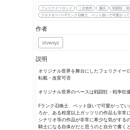
フェリクイーロンド
二次創作
傭兵
戦闘狂・戦
クロスオーバーFランク召喚士、ペット扱いで可愛がっ
作者
stvwxyz
説明
オリジナル世界を舞台にしたフェリクイーロ
転載・改変可否
オリジナル世界のベースは戦闘狂・戦争狂傭兵のVR
Fランク召喚士、ペット扱いで可愛がって
ろか、ある程度以上ガッツリの作品も非常
シナリオ等の作品が非常に希少な気がする
騎士になる自体がだと思うのと自分で書く