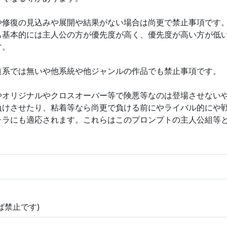
や修復の見込みや展開や結果がない場合は尚更で禁止事項です
も基本的には主人公の方が優先度が高く、優先度が高い方が低
す。
道系では無いや他系統や他ジャンルの作品でも禁止事項です。
やオリジナルやクロスオーバー等で険悪等なのは登場させない
負けさせたり、粘着等なら尚更で負ける前にやライバル的にや
ャラにも適応されます。これらはこのプロンプトの主人公組等
ば禁止です)