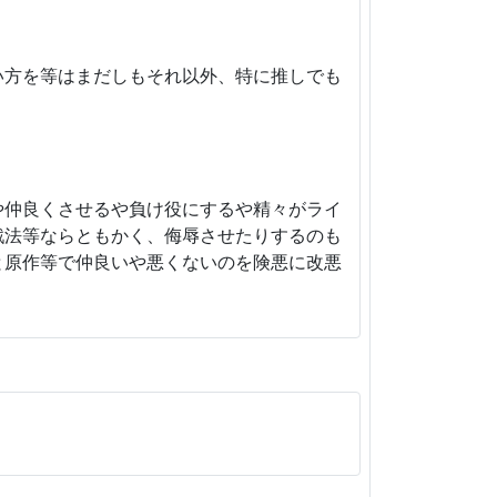
。
い方を等はまだしもそれ以外、特に推しでも
や仲良くさせるや負け役にするや精々がライ
戦法等ならともかく、侮辱させたりするのも
と原作等で仲良いや悪くないのを険悪に改悪