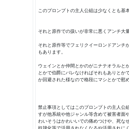
このプロンプトの主人公組は少なくとも基
それと原作での扱いが非常に悪くアンチ大
それと原作等でフェリクイーロンドアンチ
もあります。
ウェインとか仲間とかのがニナテオラルと
とかで伯爵にバレなければそれもありとか
か回避された様なので格段にマシとかで慰
禁止事項としてはこのプロンプトの主人公
すが他系統や他ジャンル等含めて被害者面
わいそうはかわいいでの痛めつけや、死な
奴隷化等で活用されなくなるや活用されに