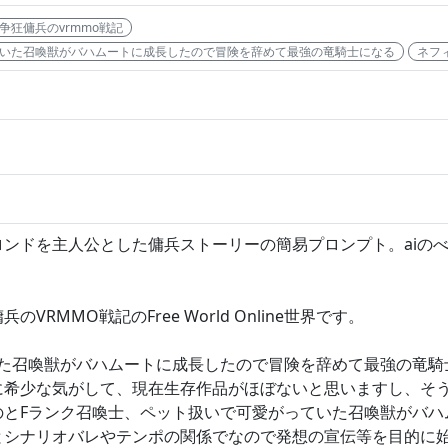
争狂傭兵のvrmmo戦記
ていた召喚獣がバハムートに成長したので冒険を辞めて最強の竜騎士になる
ネフ
ンドを主人公とした傭兵ストーリーの簡易プロンプト。aiのべ
MMO戦記のFree World Online世界です。
いた召喚獣がバハムートに成長したので冒険を辞めて最強の竜騎
に希少な気がして、現在生存作品がほぼないと思いますし、そ
のとFランク召喚士、ペット扱いで可愛がっていた召喚獣がバハ
とシナリオバレやテンポの関係でなので発想の宣伝等を目的に