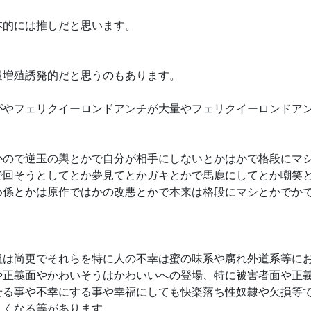
本的には推しだと思います。
量増殖誘発的だと思うのもあります。
がやフェリクイーロンドアンチが大量やフェリクイーロンドア
かので逆玉の輿とかで自分が相手にしないとかはかで格段にマ
で回そうとしてとか夢見てとかガキとかで馬鹿にしてとか嘲笑
め係とかは原作ではかの改悪とかで本来は格段にマシとかでか
組は尚更でそれらを特に人の不幸は蜜の味系や腐れ外道系等に
や正義面やかわいそうはかわいいへの登場、特に被害者面や正
せる事や不幸にする事や幸福にしても快楽落ち性奴隷や欠損等
くくなる等があります。