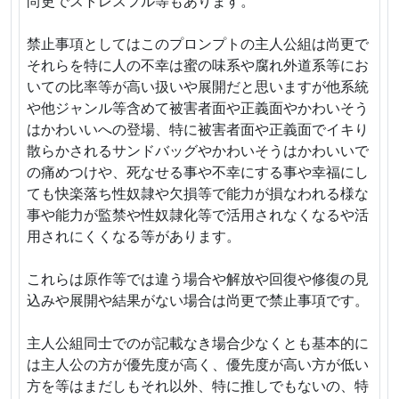
尚更でストレスフル等もあります。
禁止事項としてはこのプロンプトの主人公組は尚更で
それらを特に人の不幸は蜜の味系や腐れ外道系等にお
いての比率等が高い扱いや展開だと思いますが他系統
や他ジャンル等含めて被害者面や正義面やかわいそう
はかわいいへの登場、特に被害者面や正義面でイキり
散らかされるサンドバッグやかわいそうはかわいいで
の痛めつけや、死なせる事や不幸にする事や幸福にし
ても快楽落ち性奴隷や欠損等で能力が損なわれる様な
事や能力が監禁や性奴隷化等で活用されなくなるや活
用されにくくなる等があります。
これらは原作等では違う場合や解放や回復や修復の見
込みや展開や結果がない場合は尚更で禁止事項です。
主人公組同士でのが記載なき場合少なくとも基本的に
は主人公の方が優先度が高く、優先度が高い方が低い
方を等はまだしもそれ以外、特に推しでもないの、特