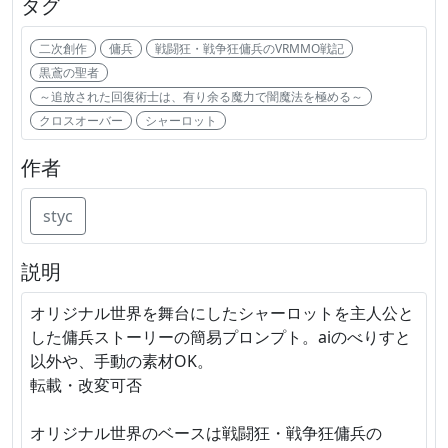
タグ
二次創作
傭兵
戦闘狂・戦争狂傭兵のVRMMO戦記
黒鳶の聖者
～追放された回復術士は、有り余る魔力で闇魔法を極める～
クロスオーバー
シャーロット
作者
styc
説明
オリジナル世界を舞台にしたシャーロットを主人公と
した傭兵ストーリーの簡易プロンプト。aiのべりすと
以外や、手動の素材OK。
転載・改変可否
オリジナル世界のベースは戦闘狂・戦争狂傭兵の