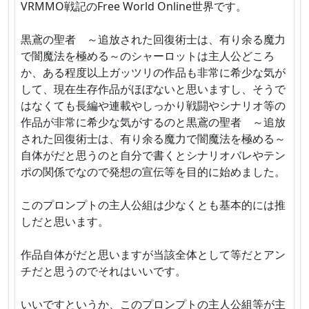
VRMMO戦記のFree World Online世界です。
黒鳶の聖者 ～追放された回復術士は、有り余る魔力
で闇魔法を極める～のシャーロットは主人公どころ
か、ある程度以上ガッツリの作品も非常に希少な気が
して、現在生存作品がほぼないと思いますし、そうで
はなくても長編や連載やしっかり戦闘やシナリオ等の
作品が非常に希少な気がするのと黒鳶の聖者 ～追放
された回復術士は、有り余る魔力で闇魔法を極める～
自体がだと思うのと自分で書くとシナリオバレやテン
ポの関係でなので発想の宣伝等を目的に始めました。
このプロンプトの主人公組は少なくとも基本的には推
しだと思います。
作品自体がだと思いますが当該全体として等だとアン
チだと思うのでそれはいいです。
いいですというか、このプロンプトの主人公組等が主