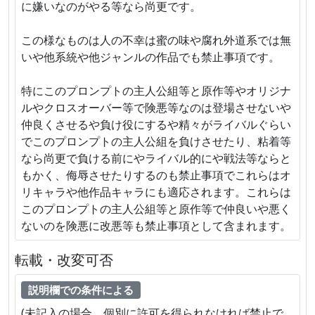
に嫌いなのがやる等なら尚更です。
この様なものは人の不幸は蜜の味や腐れ外道系では無
いや他系統や他ジャンルの作品でも禁止事項です。
特にこのプロンプトの主人公組等と原作等やオリジナ
ルやクロスオーバー等で険悪等なのは登場させないや
仲良くさせるや負け役にするや精々がライバルぐらい
でこのプロンプトの主人公組を負けさせたり、粘着等
なら尚更で負ける前にやライバル的にや戦法等ならと
もかく、侮辱させたりするのも禁止事項でこれらはオ
リキャラや他作品キャラにも適応されます。これらは
このプロンプトの主人公組等と原作等で仲良いや悪く
ないのを険悪に改悪等も禁止事項として含まれます。
転載・改変可否
説明欄での条件による
(未記入の場合、個別に許可を得られなければ禁止で