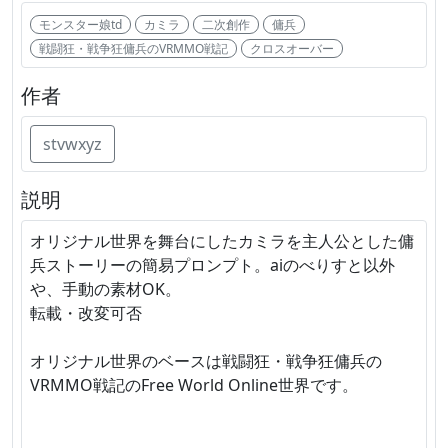
モンスター娘td
カミラ
二次創作
傭兵
戦闘狂・戦争狂傭兵のVRMMO戦記
クロスオーバー
作者
stvwxyz
説明
オリジナル世界を舞台にしたカミラを主人公とした傭
兵ストーリーの簡易プロンプト。aiのべりすと以外
や、手動の素材OK。
転載・改変可否
オリジナル世界のベースは戦闘狂・戦争狂傭兵の
VRMMO戦記のFree World Online世界です。