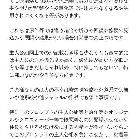
ても快楽落ち性奴隷や欠損等で能力が損なわれる様な
事や能力が監禁や性奴隷化等で活用されなくなるや活
用されにくくなる等があります。
これらは原作等では違う場合や解放や回復や修復の見
込みや展開や結果がない場合は尚更で禁止事項です。
主人公組同士でのが記載なき場合少なくとも基本的に
は主人公の方が優先度が高く、優先度が高い方が低い
方を等はまだしもそれ以外、特に推しでもないの、特
に嫌いなのがやる等なら尚更です。
この様なものは人の不幸は蜜の味や腐れ外道系では無
いや他系統や他ジャンルの作品でも禁止事項です。
特にこのプロンプトの主人公組等と原作等やオリジナ
ルやクロスオーバー等で険悪等なのは登場させないや
仲良くさせるや負け役にするや精々がライバルぐらい
でこのプロンプトの主人公組を負けさせたり、粘着等