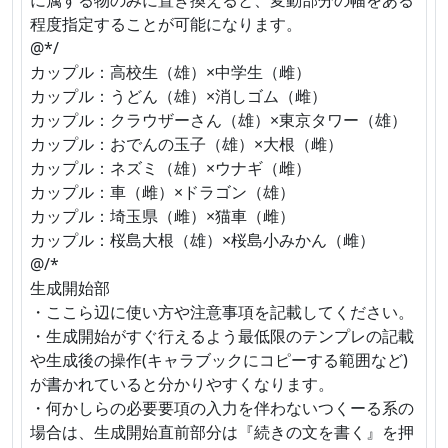
程度指定することが可能になります。
@*/
カップル：高校生（雄）×中学生（雌）
カップル：うどん（雄）×消しゴム（雌）
カップル：クラウザーさん（雄）×東京タワー（雄）
カップル：おでんの玉子（雄）×大根（雌）
カップル：ネズミ（雄）×ウナギ（雌）
カップル：車（雌）×ドラゴン（雄）
カップル：埼玉県（雌）×猫車（雌）
カップル：桜島大根（雄）×桜島小みかん（雌）
@/*
生成開始部
・ここら辺に使い方や注意事項を記載してください。
・生成開始がすぐ行えるよう最低限のテンプレの記載
や生成後の操作(キャラブックにコピーする範囲など)
が書かれていると分かりやすくなります。
・何かしらの必要要項の入力を伴わないつくーる系の
場合は、生成開始直前部分は『続きの文を書く』を押