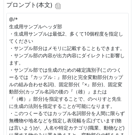
プロンプト(本文)
@/*
生成用サンプルヘッダ部
・生成用サンプルは最低2、多くて10個程度を指定し
てください
・サンプル部分はメモリに記載することもできます。
・サンプル部の内容が出力内容にダイレクトに影響し
ます。
・サンプル部では生成のための確定識別子(このつく
ーるでは『カップル：』部分)と完全変動部分(カップ
ルの組み合わせ名詞)、固定部分(『×』部分)、固定変
動部分(カップル名詞の後の『（雄）』または
『（雌）』部分)を指定することで、のべりすと先生
に生成の法則を指定することが可能になります。
・このつくーるではカップル名詞部分を人間に限らず
無機物や地名などを指定し表現幅を広げています(物
は言いよう)が、人名や特定カテゴリ(職業、動物など)
に属する物のみに置き換えると、変動部分の幅をある