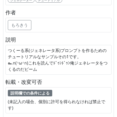
ジェネレーター
チュートリアル
作者
もろきう
説明
つくーる系(ジェネレータ系)プロンプトを作るための
チュートリアルなサンプルその1です。
‪๛ก(ｰ̀ωｰ́ก)‬これを読んでﾄﾞｩﾝﾄﾞｩﾝ俺ジェネレータをつ
くるのだビーム
転載・改変可否
説明欄での条件による
(未記入の場合、個別に許可を得られなければ禁止で
す)