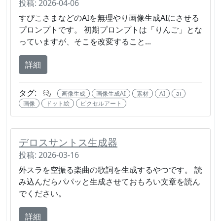
投稿: 2026-04-06
すぴこさまなどのAIを無理やり画像生成AIにさせる
プロンプトです。 初期プロンプトは「りんご」とな
っていますが、そこを改変すること...
詳細
タグ:
画像生成
画像生成AI
素材
AI
ai
画像
ドット絵
ピクセルアート
デロスサントス生成器
投稿: 2026-03-16
外スラを空振る楽曲の歌詞を生成するやつです。 読
み込んだらパパッと生成させておもろい文章を読ん
でください。
詳細