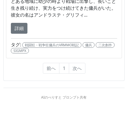
とある地域に幼少の時より戦場に出撃し、長いこと
生き残り続け、実力をつけ続けてきた傭兵がいた。
彼女の名はアンドラステ・グリフィ...
詳細
タグ:
戦闘狂・戦争狂傭兵のVRMMO戦記
傭兵
二次創作
SIGMPX
前へ
1
次へ
AIのべりすと プロンプト共有