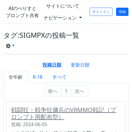
サイトについて
AIのべりすと
サインイン
登録
プロンプト共有
ナビゲーション
タグ:SIGMPXの投稿一覧
投稿日順
更新日順
全年齢
R-18
すべて
前へ
1
次へ
戦闘狂・戦争狂傭兵のVRMMO戦記（プ
ロンプト用配布型）
投稿: 2024-06-05