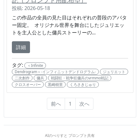
記（プロンプト用配布型）
投稿: 2026-05-18
この作品の全員の見た目はそれぞれの普段のアバタ
ー固定。 オリジナル世界を舞台にしたジュリエッ
トを主人公とした傭兵ストーリーの...
詳細
タグ:
＜Infinite
Dendrogram＞-インフィニットデンドログラム-
ジュリエット
二次創作
傭兵
戦闘狂・戦争狂傭兵のvrmmo戦記
クロスオーバー
黒崎樹里
くろさきじゅり
前へ
1
次へ
AIのべりすと プロンプト共有