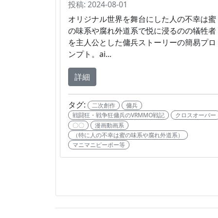
投稿: 2024-08-01
オリジナル世界を舞台にした人の不幸は蜜
の味系や腐れ外道系で悦に浸るのの犠牲者
を主人公とした傭兵ストーリーの簡易プロ
ンプト。ai...
詳細
タグ:
二次創作
傭兵
戦闘狂・戦争狂傭兵のVRMMO戦記
クロスオーバー
〇〇
漫画動画系
（特に人の不幸は蜜の味系や腐れ外道系）
マニマニピーポー等