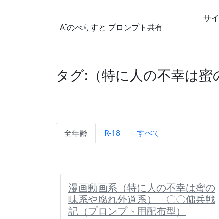
サイ
AIのべりすと
プロンプト共有
タグ:（特に人の不幸は蜜
全年齢
R-18
すべて
漫画動画系（特に人の不幸は蜜の
味系や腐れ外道系） 〇〇傭兵戦
記（プロンプト用配布型）