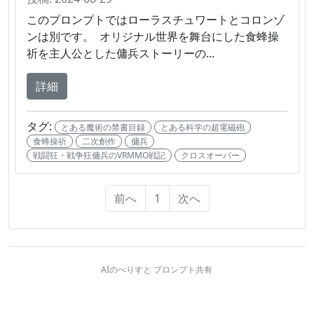
このプロンプトではローラスチュワートとコロンゾ
ンは別です。 オリジナル世界を舞台にした食蜂操
祈を主人公とした傭兵ストーリーの...
詳細
タグ:
とある魔術の禁書目録
とある科学の超電磁砲
食蜂操祈
二次創作
傭兵
戦闘狂・戦争狂傭兵のVRMMO戦記
クロスオーバー
前へ
1
次へ
AIのべりすと プロンプト共有