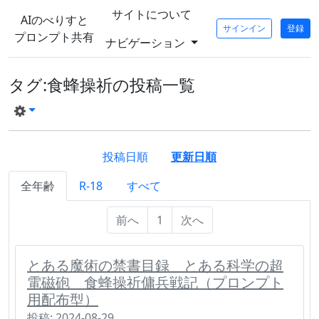
サイトについて
AIのべりすと
サインイン
登録
プロンプト共有
ナビゲーション
タグ:食蜂操祈の投稿一覧
投稿日順
更新日順
全年齢
R-18
すべて
前へ
1
次へ
とある魔術の禁書目録 とある科学の超
電磁砲 食蜂操祈傭兵戦記（プロンプト
用配布型）
投稿: 2024-08-29