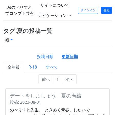
サイトについて
AIのべりすと
サインイン
登録
プロンプト共有
ナビゲーション
タグ:夏の投稿一覧
投稿日順
更新日順
全年齢
R-18
すべて
前へ
1
次へ
デートをしましょう、夏の海編
投稿: 2023-08-01
のべりすと先生。 ときめく青春、したいで