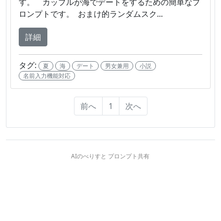
す。 カップルが海でデートをするための簡単なプ
ロンプトです。 おまけ的ランダムスク...
詳細
タグ:
夏
海
デート
男女兼用
小説
名前入力機能対応
前へ
1
次へ
AIのべりすと プロンプト共有