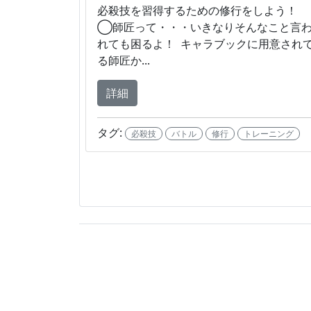
必殺技を習得するための修行をしよう
◯師匠って・・・いきなりそんなこと言
れても困るよ！ キャラブックに用意され
る師匠か...
詳細
タグ:
必殺技
バトル
修行
トレーニング