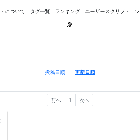
トについて
タグ一覧
ランキング
ユーザースクリプト
ツ
投稿日順
更新日順
前へ
1
次へ
殺