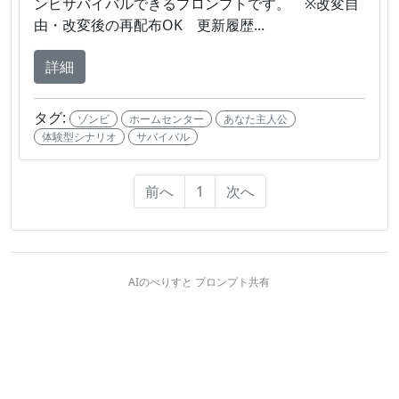
ンビサバイバルできるプロンプトです。 ※改変自
由・改変後の再配布OK 更新履歴...
詳細
タグ:
ゾンビ
ホームセンター
あなた主人公
体験型シナリオ
サバイバル
前へ
1
次へ
AIのべりすと プロンプト共有