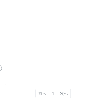
前へ
1
次へ