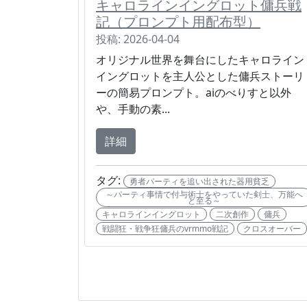
キャロラインイングロット傭兵戦
記（プロンプト用配布型）
投稿: 2026-04-04
オリジナル世界を舞台にしたキャロライン
イングロットを主人公とした傭兵ストーリ
ーの簡易プロンプト。aiのべりすと以外
や、手動の素...
詳細
タグ:
勇者パーティを追い出された器用貧乏
～パーティ事情で付与術士をやっていた剣士、万能へ
と至る～
キャロラインイングロット
二次創作
傭兵
戦闘狂・戦争狂傭兵のvrmmo戦記
クロスオーバー