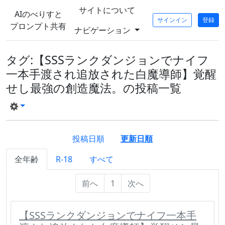
サイトについて
AIのべりすと
サインイン
登録
プロンプト共有
ナビゲーション
タグ:【SSSランクダンジョンでナイフ
一本手渡され追放された白魔導師】覚醒
せし最強の創造魔法。の投稿一覧
投稿日順
更新日順
全年齢
R-18
すべて
前へ
1
次へ
【SSSランクダンジョンでナイフ一本手