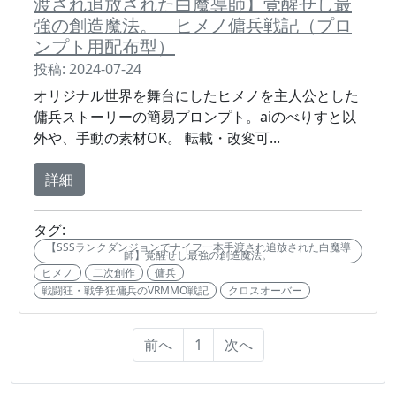
渡され追放された白魔導師】覚醒せし最
強の創造魔法。 ヒメノ傭兵戦記（プロ
ンプト用配布型）
投稿: 2024-07-24
オリジナル世界を舞台にしたヒメノを主人公とした
傭兵ストーリーの簡易プロンプト。aiのべりすと以
外や、手動の素材OK。 転載・改変可...
詳細
タグ:
【SSSランクダンジョンでナイフ一本手渡され追放された白魔導
師】覚醒せし最強の創造魔法。
ヒメノ
二次創作
傭兵
戦闘狂・戦争狂傭兵のVRMMO戦記
クロスオーバー
前へ
1
次へ