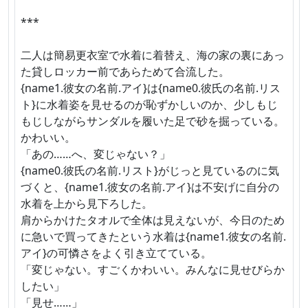
***
二人は簡易更衣室で水着に着替え、海の家の裏にあっ
た貸しロッカー前であらためて合流した。
{name1.彼女の名前.アイ}は{name0.彼氏の名前.リス
ト}に水着姿を見せるのが恥ずかしいのか、少しもじ
もじしながらサンダルを履いた足で砂を掘っている。
かわいい。
「あの……へ、変じゃない？」
{name0.彼氏の名前.リスト}がじっと見ているのに気
づくと、{name1.彼女の名前.アイ}は不安げに自分の
水着を上から見下ろした。
肩からかけたタオルで全体は見えないが、今日のため
に急いで買ってきたという水着は{name1.彼女の名前.
アイ}の可憐さをよく引き立てている。
「変じゃない。すごくかわいい。みんなに見せびらか
したい」
「見せ……」