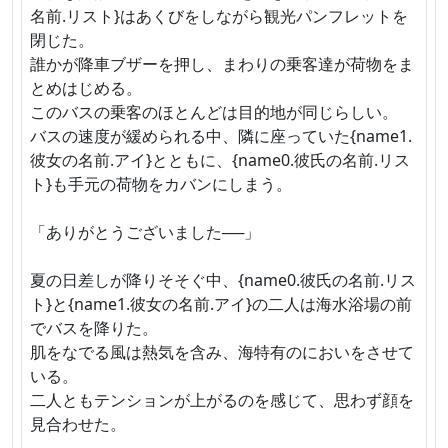
名前.リスト}はあくびをしながら観光パンフレットを
閉じた。
誰かが降車ブザーを押し、まわりの乗客達が荷物をま
とめはじめる。
このバスの乗客のほとんどは目的地が同じらしい。
バスの速度が緩められる中、隣に座っていた{name1.
彼女の名前.アイ}とともに、{name0.彼氏の名前.リス
ト}も手元の荷物をカバンにしまう。
「ありがとうございました──」
夏の日差しが降りそそぐ中、{name0.彼氏の名前.リス
ト}と{name1.彼女の名前.アイ}の二人は海水浴場の前
でバスを降りた。
肌をなでる風は熱気を含み、海特有のにおいをさせて
いる。
二人ともテンションが上がるのを感じて、思わず顔を
見合わせた。