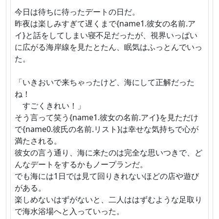
今日は待ちに待ったデートの日だ。
昨夜は楽しみすぎて遅くまで{name1.彼女の名前.ア
イ}と話をしてしまい寝不足だったが、視界いっぱい
に広がる海岸線を見たとたん、眠気はふっとんでいっ
た。
「いきおいで来ちゃったけど、海にして正解だった
ね！
すごくきれい！」
そう言って笑う{name1.彼女の名前.アイ}を見ただけ
で{name0.彼氏の名前.リスト}は幸せな気持ちで心が
満たされる。
彼女の言う通り、海に来たのは完全な思いつきで、ど
んなデートをするかもノープランだ。
でも海には1日では見て回りきれないほどの店や遊び
がある。
楽しめないはずがないと、二人ははずむような足取り
で海水浴場へと入っていった。