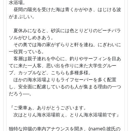
水浴場。
昼間の陽光を受けた海は青くかがやき、はじける波
がまぶしい。
夏休みになると、砂浜には色とりどりのビーチパラ
ソルがひしめきあう。
その奥では海の家がずらりと軒を連ね、にぎわいに
一役買っている。
客層は親子連れを中心に、釣りやサーフィンを目あ
てに来た一人客、思い出を作りに来た大学生グルー
プ、カップルなど、こちらも多種多様。
ほかの海水浴場よりもライフセーバーを多く配置
し、安全面に配慮しているのも人が集まる理由の一つ
だろう──。
『ご乗車ぁ、ありがとうございます。
次はとりん海水浴場前ぇ、とりん海水浴場前です』
独特な抑揚の車内アナウンスを聞き、{name0.彼氏の