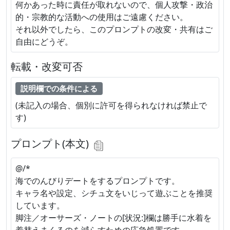
何かあった時に責任が取れないので、個人攻撃・政治
的・宗教的な活動への使用はご遠慮ください。
それ以外でしたら、このプロンプトの改変・共有はご
自由にどうぞ。
転載・改変可否
説明欄での条件による
(未記入の場合、個別に許可を得られなければ禁止で
す)
プロンプト(本文)
@/*
海でのんびりデートをするプロンプトです。
キャラ名や設定、シチュ文をいじって遊ぶことを推奨
しています。
脚注／オーサーズ・ノートの[状況:]欄は勝手に水着を
着替えまくるのを減らすための応急処置です。