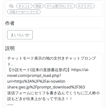
チャット
対話
ゲーム型プロンプト
スクリプト
小説メーカーシリーズ
作者
まいらいか
説明
チャットモード表示の地の文付きチャットプロンプ
ト。
【小説モード(従来の直接書込形式)】https://ai-
novel.com/prompt_load.php?
uri=https%3A%2F%2Fai-novelist-
share.geo.jp%2Fprompt_download%2F363
送信フォームにセリフを書き込んでくうちに三人称小
説もどきが出来上がるって寸法さ！！
-----