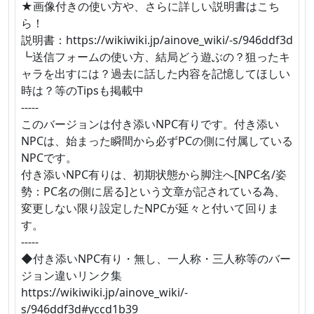
★画像付きの使い方や、さらに詳しい説明書はこち
ら！
説明書：https://wikiwiki.jp/ainove_wiki/-s/946ddf3d
┗送信フォームの使い方、結局どう遊ぶの？狙ったキ
ャラを出すには？過去に話した内容を記憶してほしい
時は？等のTipsも掲載中
-----
このバージョンは付き添いNPC有りです。付き添い
NPCは、始まった瞬間から必ずPCの側に付属している
NPCです。
付き添いNPC有りは、初期状態から脚注へ[NPC名/姿
勢：PC名の側に居る]という文章が記されている為、
変更しない限り設定したNPCが延々と付いて回りま
す。
-----
◆付き添いNPC有り・無し、一人称・三人称等のバー
ジョン違いリンク集
https://wikiwiki.jp/ainove_wiki/-
s/946ddf3d#yccd1b39