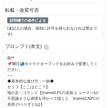
転載・改変可否
説明欄での条件による
(未記入の場合、個別に許可を得られなければ禁止で
す)
プロンプト(本文)
@/*
📌脚注🌏キャラクターブックをお好みで変更してく
ださい。
-----
◆基本的な遊び方：一例◆
セリフ【ここはどこ？】
地の文・コマンド【{name0.PCの名前.ヒューマン}が
不思議そうな表情を浮かべて呟くと、{name2.NPCの
名前.のべりすと}は】