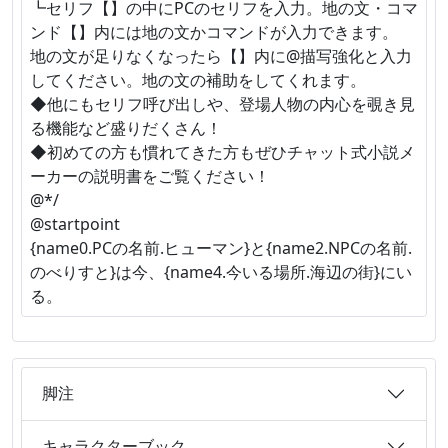
┗セリフ【】の中にPCのセリフを入力。地の文・コマ
ンド【】内には地の文かコマンドが入力できます。
地の文が足りなくなったら【】内に@描写強化と入力
してください。地の文の補助をしてくれます。
◆他にもセリフ呼び出しや、登場人物の内心を覗き見
る機能など盛りだくさん！
◆初めての方も慣れてきた方もぜひチャット式小説メ
ーカーの説明書をご覧ください！
@*/
@startpoint
{name0.PCの名前.ヒューマン}と{name2.NPCの名前.
のべりすと}は今、{name4.今いる場所.海辺の街}にい
る。
脚注
キャラクターブック